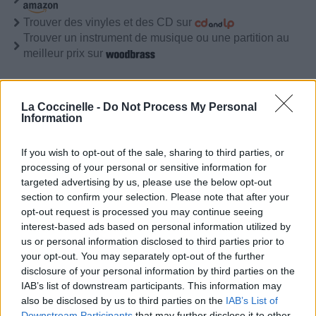
Trouver des vinyles et des CD sur
Trouver un instrument de musique ou une partition au
meilleur prix sur
Paroles + Traduction
Téléchargement
Vidéos
⇑
La Coccinelle -
Do Not Process My Personal
Information
Commentaires
If you wish to opt-out of the sale, sharing to third parties, or
Paroles + Traduction
Téléchargement
Vidéos
⇑
processing of your personal or sensitive information for
targeted advertising by us, please use the below opt-out
Commentaires
section to confirm your selection. Please note that after your
opt-out request is processed you may continue seeing
interest-based ads based on personal information utilized by
Dire «merci» pour cette traduction
Corriger une erreur
us or personal information disclosed to third parties prior to
your opt-out. You may separately opt-out of the further
disclosure of your personal information by third parties on the
IAB’s list of downstream participants. This information may
also be disclosed by us to third parties on the
IAB’s List of
Downstream Participants
that may further disclose it to other