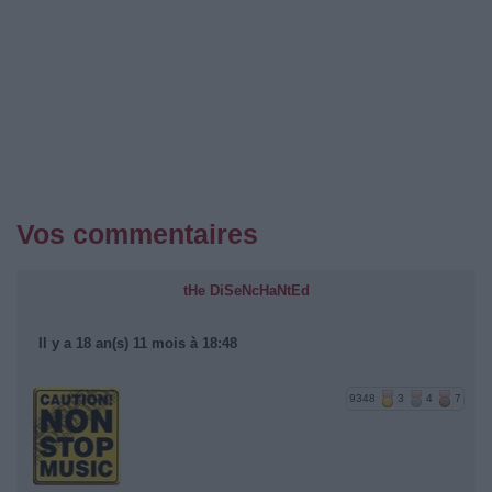
Vos commentaires
tHe DiSeNcHaNtEd
Il y a 18 an(s) 11 mois à 18:48
9348
3
4
7