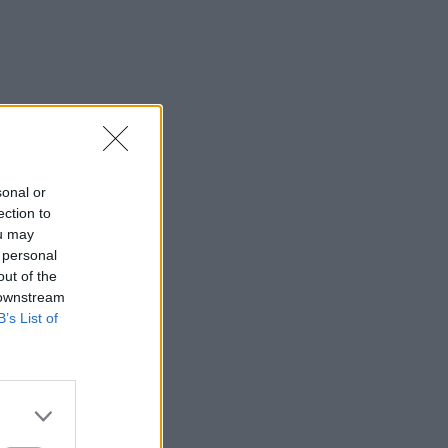
sonal or
ection to
ou may
 personal
out of the
 downstream
B’s List of