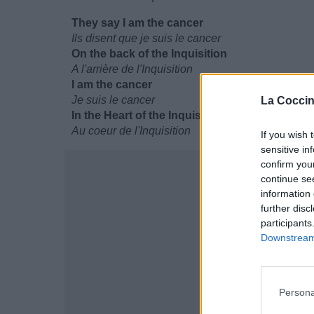
They say I am the cancer
Ils disent que je suis le cancer
On the back of the Inquisition
A l'arrière de l'Inquisition
I am the cancer
Je suis le cancer
La Coccin
In the Heart of the Inquisition
Au coeur de l'Inquisition
If you wish 
sensitive in
confirm you
continue se
information 
further disc
participants
Downstream 
Persona