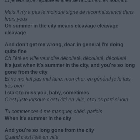
Et je leur tape l'épaule et elles se retournent en souriant
Mais il n'y a pas le moindre signe de reconnaissance dans
leurs yeux
Oh summer in the city means cleavage cleavage
cleavage
And don't get me wrong, dear, in general I'm doing
quite fine
Oh l'été en ville veut dire décolleté, décolleté, décolleté
It's just when it's summer in the city, and you're so long
gone from the city
Et ne me fait pas mal faire, mon cher, en général je le fais
très bien
I start to miss you, baby, sometimes
C'est juste lorsque c'est l'été en ville, et tu es parti si loin
Tu commences à me manquer, chéri, parfois
When it's summer in the city
And you're so long gone from the city
Quand c'est l'été en ville