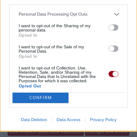
Pour prolonger le plaisir musical :
third parties.
Vous aimez chanter, apprenez la guitare chez
Personal Data Processing Opt Outs
Télécharger légalement les MP3 sur
I want to opt-out of the Sharing of my
Télécharger légalement les MP3 ou trouver le CD sur
personal data.
Opted In
Trouver des vinyles et des CD sur
Trouver un instrument de musique ou une partition au
I want to opt-out of the Sale of my
Personal Data.
meilleur prix sur
Opted In
I want to opt-out of Collection, Use,
Retention, Sale, and/or Sharing of my
Paroles + Traduction
Téléchargement
Vidéos
⇑
Personal Data that Is Unrelated with the
Purposes for which it was collected.
Commentaires
Opted Out
CONFIRM
Paroles + Traduction
Téléchargement
Vidéos
⇑
Commentaires
Data Deletion
Data Access
Privacy Policy
Dire «merci» pour cette traduction
Corriger une erreur