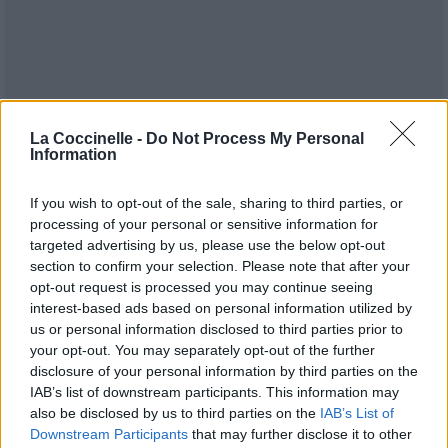
Publié par
Coccigruelle
le 23 juillet 2007
8846
3
3
6
La Coccinelle -
Do Not Process My Personal
Information
à 15h27.
Chanteurs :
Regina Spektor
If you wish to opt-out of the sale, sharing to third parties, or
Albums :
Begin To Hope
processing of your personal or sensitive information for
targeted advertising by us, please use the below opt-out
section to confirm your selection. Please note that after your
opt-out request is processed you may continue seeing
interest-based ads based on personal information utilized by
Paroles + Traduction
Téléchargement
Vidéos
⇑
us or personal information disclosed to third parties prior to
your opt-out. You may separately opt-out of the further
Commentaires
disclosure of your personal information by third parties on the
IAB’s list of downstream participants. This information may
also be disclosed by us to third parties on the
IAB’s List of
Downstream Participants
that may further disclose it to other