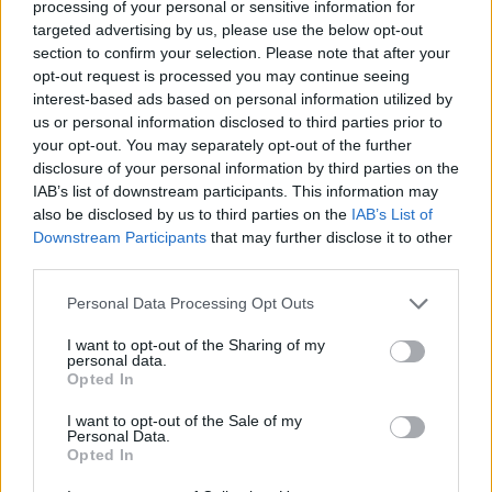
Commentaires
processing of your personal or sensitive information for
targeted advertising by us, please use the below opt-out
Voir la vidéo de «De L'autre Côté»
section to confirm your selection. Please note that after your
opt-out request is processed you may continue seeing
interest-based ads based on personal information utilized by
us or personal information disclosed to third parties prior to
your opt-out. You may separately opt-out of the further
disclosure of your personal information by third parties on the
IAB’s list of downstream participants. This information may
Concert/Live
also be disclosed by us to third parties on the
IAB’s List of
Downstream Participants
that may further disclose it to other
third parties.
Personal Data Processing Opt Outs
I want to opt-out of the Sharing of my
personal data.
Opted In
Paroles
Téléchargement
Vidéos
⇑
Commentaires
I want to opt-out of the Sale of my
Personal Data.
Opted In
Dire «merci» pour cette traduction
Corriger une erreur