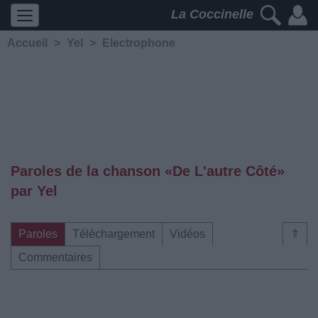
La Coccinelle
Accueil
>
Yel
>
Electrophone
Paroles de la chanson «De L'autre Côté»
par Yel
Paroles
Téléchargement
Vidéos
⇑
Commentaires