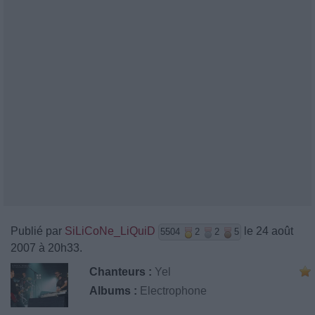
Publié par
SiLiCoNe_LiQuiD
le 24 août
5504
2
2
5
2007 à 20h33.
Chanteurs :
Yel
Albums :
Electrophone