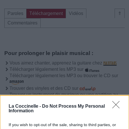
Paroles
Téléchargement
Vidéos
⇑
Commentaires
Pour prolonger le plaisir musical :
Vous aimez chanter, apprenez la guitare chez
Télécharger légalement les MP3 sur
Télécharger légalement les MP3 ou trouver le CD sur
Trouver des vinyles et des CD sur
Trouver un instrument de musique ou une partition au
meilleur prix sur
La Coccinelle -
Do Not Process My Personal
Information
Paroles
Téléchargement
Vidéos
⇑
If you wish to opt-out of the sale, sharing to third parties, or