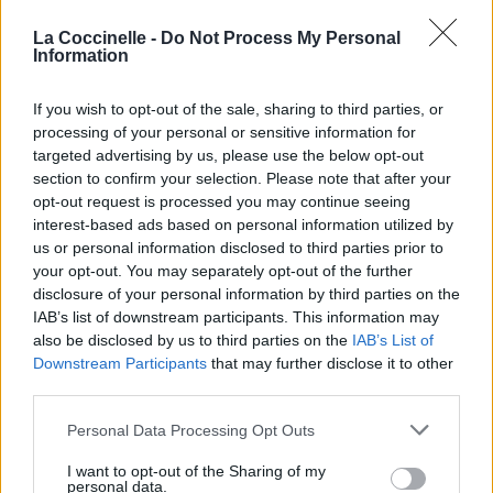
La Coccinelle -
Do Not Process My Personal
Information
If you wish to opt-out of the sale, sharing to third parties, or
processing of your personal or sensitive information for
targeted advertising by us, please use the below opt-out
section to confirm your selection. Please note that after your
opt-out request is processed you may continue seeing
interest-based ads based on personal information utilized by
us or personal information disclosed to third parties prior to
your opt-out. You may separately opt-out of the further
disclosure of your personal information by third parties on the
Publié par
Thann
le 5 septembre 2007 à
5329
2
2
4
IAB’s list of downstream participants. This information may
23h22.
also be disclosed by us to third parties on the
IAB’s List of
Chanteurs :
Silverstein
Downstream Participants
that may further disclose it to other
third parties.
Albums :
Arrivals And Departures
Personal Data Processing Opt Outs
I want to opt-out of the Sharing of my
personal data.