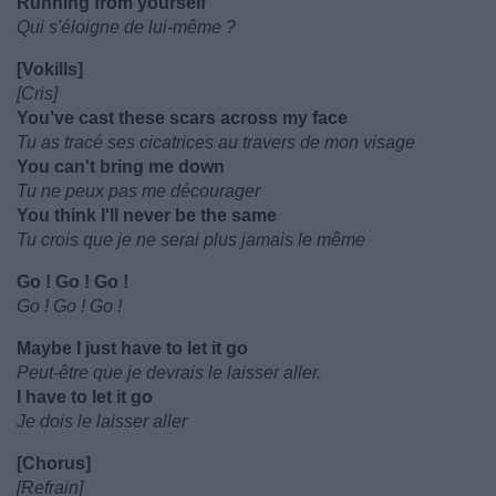
Running from yourself
Qui s'éloigne de lui-même ?
[Vokills]
[Cris]
You've cast these scars across my face
Tu as tracé ses cicatrices au travers de mon visage
You can't bring me down
Tu ne peux pas me décourager
You think I'll never be the same
Tu crois que je ne serai plus jamais le même
Go ! Go ! Go !
Go ! Go ! Go !
Maybe I just have to let it go
Peut-être que je devrais le laisser aller.
I have to let it go
Je dois le laisser aller
[Chorus]
[Refrain]