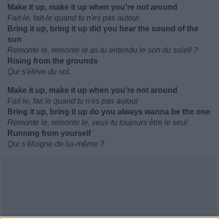
Make it up, make it up when you're not around
Fait-le, fait-le quand tu n'es pas autour
Bring it up, bring it up did you hear the sound of the
sun
Remonte le, remonte le as-tu entendu le son du soleil ?
Rising from the grounds
Qui s'élève du sol.
Make it up, make it up when you're not around
Fait le, fait le quand tu n'es pas autour
Bring it up, bring it up do you always wanna be the one
Remonte le, remonte le, veux-tu toujours être le seul
Running from yourself
Qui s'éloigne de lui-même ?