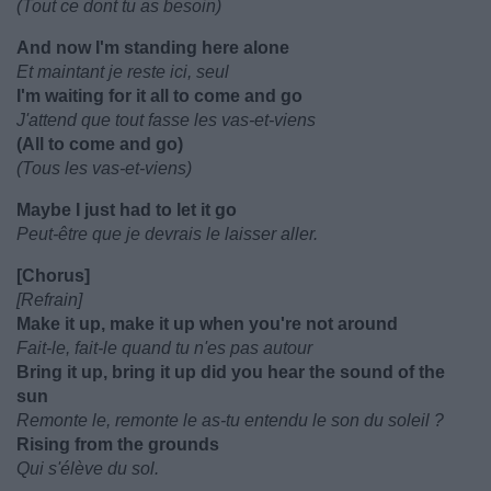
(Tout ce dont tu as besoin)
And now I'm standing here alone
Et maintant je reste ici, seul
I'm waiting for it all to come and go
J'attend que tout fasse les vas-et-viens
(All to come and go)
(Tous les vas-et-viens)
Maybe I just had to let it go
Peut-être que je devrais le laisser aller.
[Chorus]
[Refrain]
Make it up, make it up when you're not around
Fait-le, fait-le quand tu n'es pas autour
Bring it up, bring it up did you hear the sound of the
sun
Remonte le, remonte le as-tu entendu le son du soleil ?
Rising from the grounds
Qui s'élève du sol.