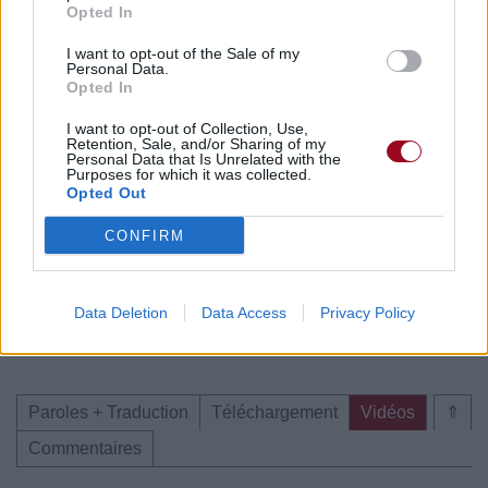
Paroles + Traduction
Téléchargement
Vidéos
⇑
Opted In
Commentaires
I want to opt-out of the Sale of my
Personal Data.
Opted In
I want to opt-out of Collection, Use,
Retention, Sale, and/or Sharing of my
Pour prolonger le plaisir musical :
Personal Data that Is Unrelated with the
Purposes for which it was collected.
Opted Out
Vous aimez chanter, apprenez la guitare chez
Télécharger légalement les MP3 sur
CONFIRM
Télécharger légalement les MP3 ou trouver le CD sur
Trouver des vinyles et des CD sur
Data Deletion
Data Access
Privacy Policy
Trouver un instrument de musique ou une partition au
meilleur prix sur
Paroles + Traduction
Téléchargement
Vidéos
⇑
Commentaires