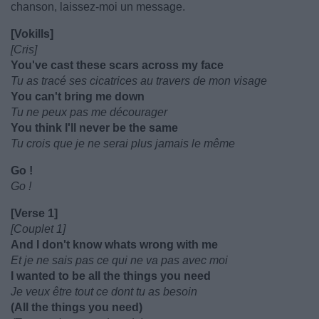
chanson, laissez-moi un message.
[Vokills]
[Cris]
You've cast these scars across my face
Tu as tracé ses cicatrices au travers de mon visage
You can't bring me down
Tu ne peux pas me décourager
You think I'll never be the same
Tu crois que je ne serai plus jamais le même
Go !
Go !
[Verse 1]
[Couplet 1]
And I don't know whats wrong with me
Et je ne sais pas ce qui ne va pas avec moi
I wanted to be all the things you need
Je veux être tout ce dont tu as besoin
(All the things you need)