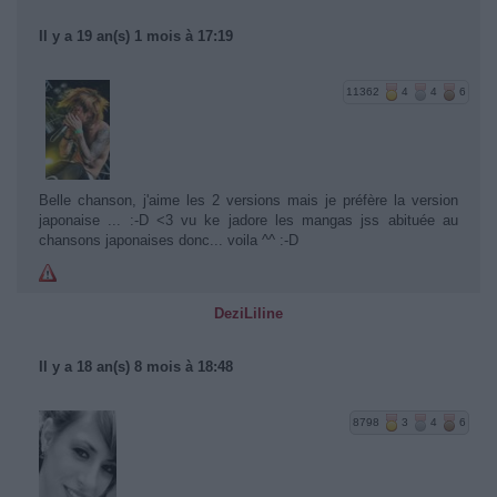
Il y a 19 an(s) 1 mois à 17:19
11362
4
4
6
Belle chanson, j'aime les 2 versions mais je préfère la version
japonaise ... :-D <3 vu ke jadore les mangas jss abituée au
chansons japonaises donc... voila ^^ :-D
DeziLiline
Il y a 18 an(s) 8 mois à 18:48
8798
3
4
6