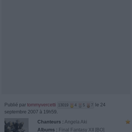
Publié par
tommyvercetti
le 24
13019
4
5
7
septembre 2007 à 19h59.
Chanteurs :
Angela Aki
Albums :
Final Fantasy XII [BO]