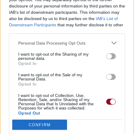
Paroles + Traduction
Téléchargement
Vidéos
⇑
disclosure of your personal information by third parties on the
IAB’s list of downstream participants. This information may
Commentaires
also be disclosed by us to third parties on the
IAB’s List of
Downstream Participants
that may further disclose it to other
Voir la vidéo de «Kiss Me
third parties.
Goodbye»
Personal Data Processing Opt Outs
I want to opt-out of the Sharing of my
personal data.
Opted In
I want to opt-out of the Sale of my
Concert/Live
Concert/Live
Chanson sans vidéo
Personal Data.
Opted In
I want to opt-out of Collection, Use,
Retention, Sale, and/or Sharing of my
Personal Data that Is Unrelated with the
Purposes for which it was collected.
Opted Out
Paroles + Traduction
Téléchargement
Vidéos
⇑
CONFIRM
Commentaires