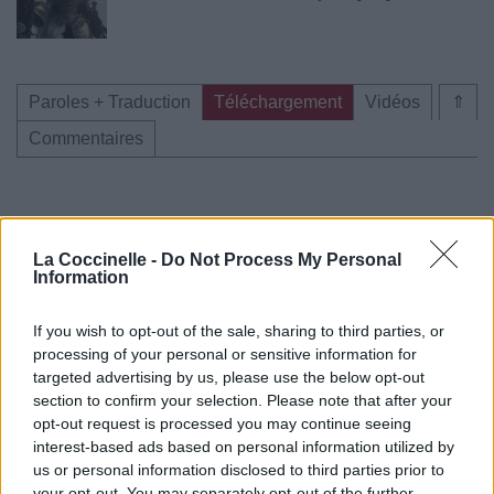
Paroles + Traduction
Téléchargement
Vidéos
⇑
Commentaires
Pour prolonger le plaisir musical :
La Coccinelle -
Do Not Process My Personal
Information
Vous aimez chanter, apprenez la guitare chez
Télécharger légalement les MP3 sur
If you wish to opt-out of the sale, sharing to third parties, or
Télécharger légalement les MP3 ou trouver le CD sur
processing of your personal or sensitive information for
targeted advertising by us, please use the below opt-out
Trouver des vinyles et des CD sur
section to confirm your selection. Please note that after your
Trouver un instrument de musique ou une partition au
opt-out request is processed you may continue seeing
meilleur prix sur
interest-based ads based on personal information utilized by
us or personal information disclosed to third parties prior to
your opt-out. You may separately opt-out of the further