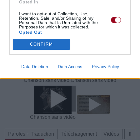
Opted In
Paroles + Traduction
Téléchargement
Vidéos
⇑
Commentaires
I want to opt-out of Collection, Use,
Retention, Sale, and/or Sharing of my
Personal Data that Is Unrelated with the
Purposes for which it was collected.
Voir la vidéo de «On The Edge Of
Opted Out
Honour»
CONFIRM
Data Deletion
Data Access
Privacy Policy
Chanson sans vidéo
Chanson sans vidéo
Chanson sans vidéo
Paroles + Traduction
Téléchargement
Vidéos
⇑