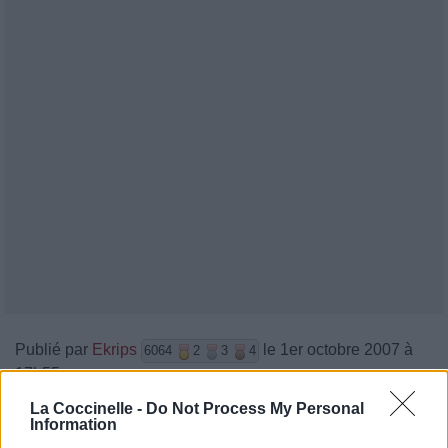
Publié par
Ekrips
le 1er octobre 2007 à
6064
2
3
4
17h55.
Chanteurs :
HammerFall
La Coccinelle -
Do Not Process My Personal
Information
Albums :
Crimson Thunder