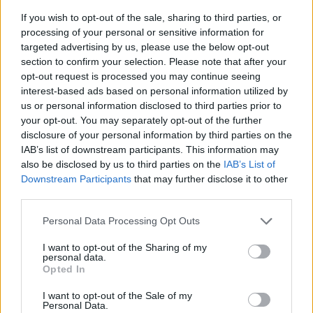
If you wish to opt-out of the sale, sharing to third parties, or
processing of your personal or sensitive information for
targeted advertising by us, please use the below opt-out
Paroles + Traduction
Téléchargement
Vidéos
⇑
section to confirm your selection. Please note that after your
opt-out request is processed you may continue seeing
Commentaires
interest-based ads based on personal information utilized by
us or personal information disclosed to third parties prior to
your opt-out. You may separately opt-out of the further
disclosure of your personal information by third parties on the
IAB’s list of downstream participants. This information may
Pour prolonger le plaisir musical :
also be disclosed by us to third parties on the
IAB’s List of
Downstream Participants
that may further disclose it to other
Vous aimez chanter, apprenez la guitare chez
third parties.
Télécharger légalement les MP3 sur
Télécharger légalement les MP3 ou trouver le CD sur
Personal Data Processing Opt Outs
Trouver des vinyles et des CD sur
I want to opt-out of the Sharing of my
personal data.
Trouver un instrument de musique ou une partition au
Opted In
meilleur prix sur
I want to opt-out of the Sale of my
Personal Data.