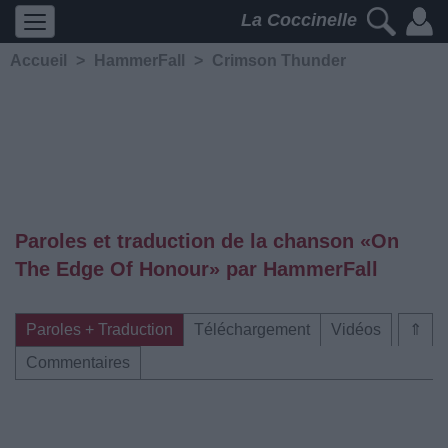
La Coccinelle
Accueil
>
HammerFall
>
Crimson Thunder
Paroles et traduction de la chanson «On
The Edge Of Honour» par HammerFall
Paroles + Traduction
Téléchargement
Vidéos
⇑
Commentaires