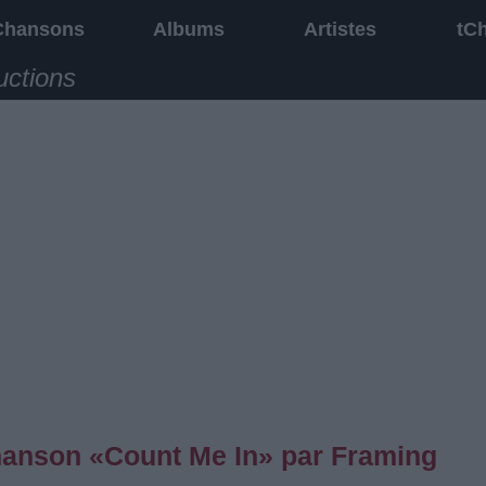
Chansons
Albums
Artistes
tC
uctions
chanson «Count Me In» par Framing