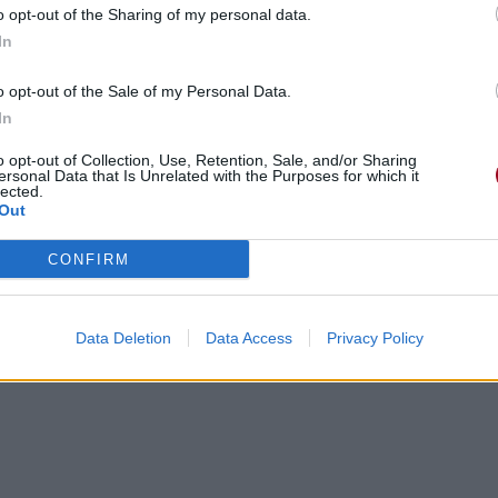
o opt-out of the Sharing of my personal data.
In
our hands
o opt-out of the Sale of my Personal Data.
In
s mains
o opt-out of Collection, Use, Retention, Sale, and/or Sharing
ersonal Data that Is Unrelated with the Purposes for which it
lected.
Out
CONFIRM
Data Deletion
Data Access
Privacy Policy