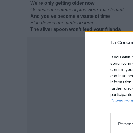
We're only getting older now
On devient seulement plus vieux maintenant
And you've become a waste of time
Et tu devien une perte de temps
The silver spoon won't feed your friends
La Coccin
If you wish 
sensitive in
confirm you
continue se
information 
further disc
participants
Downstream 
Persona