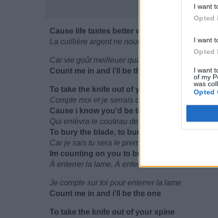
I want t
Opted 
Cause life tastes better when your eat with y
I want t
La cuillière argent ne nourrira pas tes amis
Opted 
Car vie goût meilleuer quand on mange avec se
I want t
Count me in and i'll be the one
of my P
was col
To take the knife out of your spine
Opted 
Compte moi et je serrais celui
Cause i know you'd be the first
Qui enlèvra le couteau de ton dos
To bury the blade, to bury the blade
Car je sais tu sera le premier
Im counting on you to bury the blade
À enterrer la lame, À enterrer la lame
Je compte sur toi pour enterrer la lame
Count me in and i'll be the one
To take the knife out of your spine