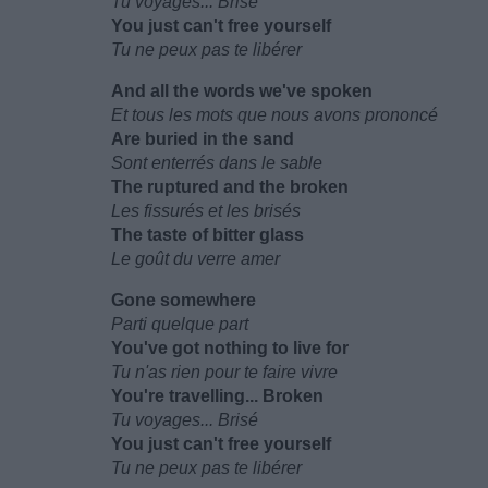
Tu voyages... Brisé
You just can't free yourself
Tu ne peux pas te libérer
And all the words we've spoken
Et tous les mots que nous avons prononcé
Are buried in the sand
Sont enterrés dans le sable
The ruptured and the broken
Les fissurés et les brisés
The taste of bitter glass
Le goût du verre amer
Gone somewhere
Parti quelque part
You've got nothing to live for
Tu n'as rien pour te faire vivre
You're travelling... Broken
Tu voyages... Brisé
You just can't free yourself
Tu ne peux pas te libérer