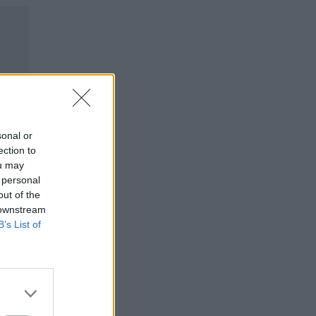
sonal or
ection to
ou may
 personal
out of the
 downstream
B’s List of