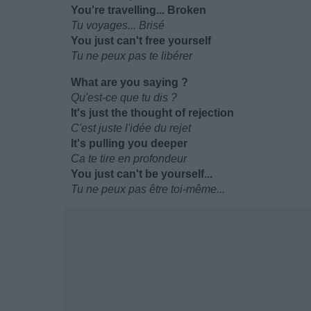
You're travelling... Broken
Tu voyages... Brisé
You just can't free yourself
Tu ne peux pas te libérer
What are you saying ?
Qu'est-ce que tu dis ?
It's just the thought of rejection
C'est juste l'idée du rejet
It's pulling you deeper
Ca te tire en profondeur
You just can't be yourself...
Tu ne peux pas être toi-même...