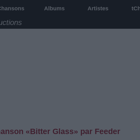
Chansons
Albums
Artistes
tC
uctions
chanson «Bitter Glass» par Feeder