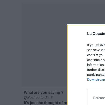
La Coccin
If you wish 
sensitive in
confirm you
continue se
information 
further disc
participants
Downstream 
What are you saying ?
Qu'est-ce tu dis ?
Persona
It's just the thought of rejection