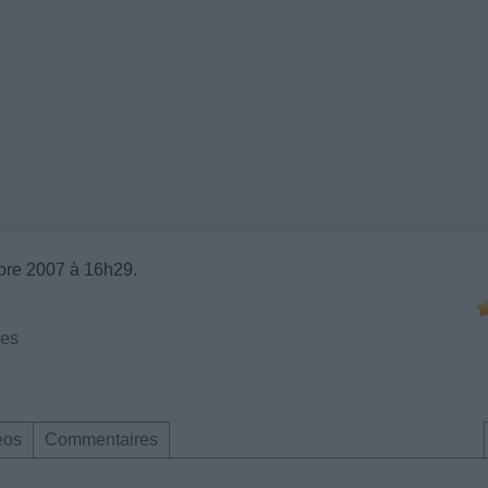
bre 2007 à 16h29.
ses
éos
Commentaires