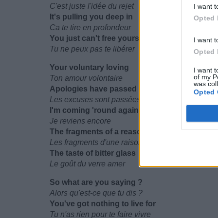
C'est juste l'idée du rejet
I want t
It's pulling you deep in
Opted 
Ca te tire en profondeur
You just can't free yourself
I want t
Tu ne peux pas te libérer
Opted 
Your voluntary loving
I want t
of my P
Ton amour volontaire
was col
Apologies have passed
Opted 
Les excuses sont passées
I'm coming 'round again
Je reviens encore
The fragments of a reason
Les fragments d'une raison
The taste of bitter glass
Le goût du verre amer
So what are you saying ?
Alors qu'est-ce que tu dis ?
You've got nothing to live for
Tu n'as rien pour te faire vivre