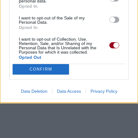
personal data.
Opted In
I want to opt-out of the Sale of my
Personal Data.
Opted In
Concert/Live
I want to opt-out of Collection, Use,
Retention, Sale, and/or Sharing of my
Paroles + Traduction
Téléchargement
Vidéos
⇑
Personal Data that Is Unrelated with the
Purposes for which it was collected.
Commentaires
Opted Out
CONFIRM
Dire «merci» pour cette traduction
Corriger une erreur
Data Deletion
Data Access
Privacy Policy