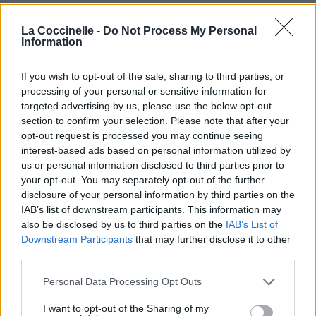
Vous aimez chanter, apprenez la guitare chez
Télécharger légalement les MP3 sur
La Coccinelle -
Do Not Process My Personal
Information
Télécharger légalement les MP3 ou trouver le CD sur
Trouver des vinyles et des CD sur
If you wish to opt-out of the sale, sharing to third parties, or
Trouver un instrument de musique ou une partition au
processing of your personal or sensitive information for
meilleur prix sur
targeted advertising by us, please use the below opt-out
section to confirm your selection. Please note that after your
opt-out request is processed you may continue seeing
interest-based ads based on personal information utilized by
Paroles + Traduction
Téléchargement
Vidéos
⇑
us or personal information disclosed to third parties prior to
Commentaires
your opt-out. You may separately opt-out of the further
disclosure of your personal information by third parties on the
Voir la vidéo de «Temper, Temper»
IAB’s list of downstream participants. This information may
also be disclosed by us to third parties on the
IAB’s List of
Downstream Participants
that may further disclose it to other
third parties.
Personal Data Processing Opt Outs
Concert/Live
Concert/Live
Concert/Live
I want to opt-out of the Sharing of my