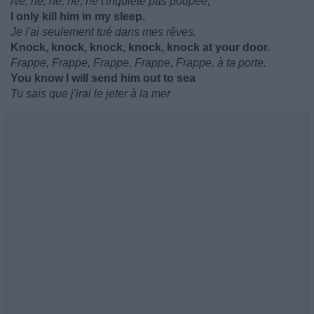
Ne, ne, ne, ne, ne t'inquiète pas poupée,
I only kill him in my sleep.
Je l'ai seulement tué dans mes rêves.
Knock, knock, knock, knock, knock at your door.
Frappe, Frappe, Frappe, Frappe, Frappe, à ta porte.
You know I will send him out to sea
Tu sais que j'irai le jeter à la mer