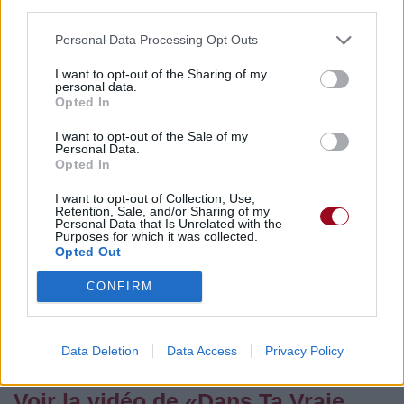
third parties.
Commentaires
Personal Data Processing Opt Outs
I want to opt-out of the Sharing of my
personal data.
Opted In
Pour prolonger le plaisir musical :
I want to opt-out of the Sale of my
Vous aimez chanter, apprenez la guitare chez
Personal Data.
Opted In
Télécharger légalement les MP3 sur
Télécharger légalement les MP3 ou trouver le CD sur
I want to opt-out of Collection, Use,
Retention, Sale, and/or Sharing of my
Personal Data that Is Unrelated with the
Trouver des vinyles et des CD sur
Purposes for which it was collected.
Trouver un instrument de musique ou une partition au
Opted Out
meilleur prix sur
CONFIRM
Paroles + Traduction
Téléchargement
Vidéos
⇑
Data Deletion
Data Access
Privacy Policy
Commentaires
Voir la vidéo de «Dans Ta Vraie