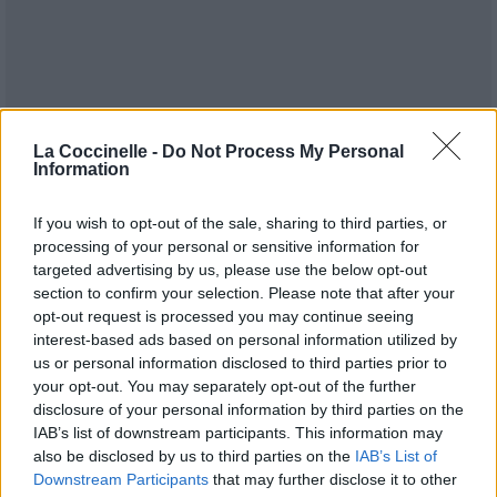
La Coccinelle -
Do Not Process My Personal
Information
If you wish to opt-out of the sale, sharing to third parties, or
processing of your personal or sensitive information for
targeted advertising by us, please use the below opt-out
Publié par
TheBitchSaidYeah
le 17
8937
3
3
7
section to confirm your selection. Please note that after your
novembre 2007 à 13h19.
opt-out request is processed you may continue seeing
interest-based ads based on personal information utilized by
Chanteurs :
Yelle
us or personal information disclosed to third parties prior to
Albums :
Pop-Up
your opt-out. You may separately opt-out of the further
disclosure of your personal information by third parties on the
IAB’s list of downstream participants. This information may
also be disclosed by us to third parties on the
IAB’s List of
Downstream Participants
that may further disclose it to other
Paroles + Traduction
Téléchargement
Vidéos
⇑