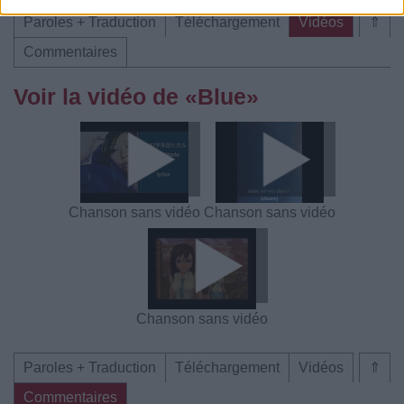
Paroles + Traduction
Téléchargement
Vidéos
⇑
Commentaires
Voir la vidéo de «Blue»
Chanson sans vidéo
Chanson sans vidéo
Chanson sans vidéo
Paroles + Traduction
Téléchargement
Vidéos
⇑
Commentaires