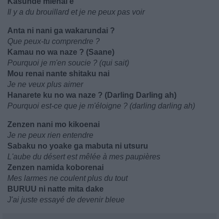
Kasunde mienai e
Il y a du brouillard et je ne peux pas voir
Anta ni nani ga wakarundai ?
Que peux-tu comprendre ?
Kamau no wa naze ? (Saane)
Pourquoi je m'en soucie ? (qui sait)
Mou renai nante shitaku nai
Je ne veux plus aimer
Hanarete ku no wa naze ? (Darling Darling ah)
Pourquoi est-ce que je m'éloigne ? (darling darling ah)
Zenzen nani mo kikoenai
Je ne peux rien entendre
Sabaku no yoake ga mabuta ni utsuru
L'aube du désert est mêlée à mes paupières
Zenzen namida koborenai
Mes larmes ne coulent plus du tout
BURUU ni natte mita dake
J'ai juste essayé de devenir bleue