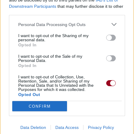
also be disclosed by us to third parties on the
IAB’s List of
Albums :
Ultra Blue
Downstream Participants
that may further disclose it to other
third parties.
Personal Data Processing Opt Outs
Paroles + Traduction
Téléchargement
Vidéos
⇑
I want to opt-out of the Sharing of my
Commentaires
personal data.
Opted In
I want to opt-out of the Sale of my
Personal Data.
Opted In
Pour prolonger le plaisir musical :
I want to opt-out of Collection, Use,
Retention, Sale, and/or Sharing of my
Vous aimez chanter, apprenez la guitare chez
Personal Data that Is Unrelated with the
Télécharger légalement les MP3 sur
Purposes for which it was collected.
Télécharger légalement les MP3 ou trouver le CD sur
Opted Out
CONFIRM
Trouver des vinyles et des CD sur
Trouver un instrument de musique ou une partition au
meilleur prix sur
Data Deletion
Data Access
Privacy Policy