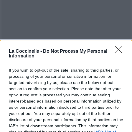
La Coccinelle -
Do Not Process My Personal
Information
If you wish to opt-out of the sale, sharing to third parties, or
processing of your personal or sensitive information for
targeted advertising by us, please use the below opt-out
section to confirm your selection. Please note that after your
opt-out request is processed you may continue seeing
interest-based ads based on personal information utilized by
us or personal information disclosed to third parties prior to
Publié par
TopCharts
le 18 novembre
your opt-out. You may separately opt-out of the further
178692
4
4
6
disclosure of your personal information by third parties on the
2007 à 17h53.
IAB’s list of downstream participants. This information may
Chanteurs :
Utada Hikaru