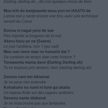
Darling, darling ah... dis moi quelque chose de bien
Mou ichi do kanjisasete waza yori no HAATO de
Laisse moi y sentir encore une fois, avec une technique
venant du Coeur
Donna ni nagai yoru tte sae
Peu importe la longueur de la nuit
Akeru hazu yo ne (Saane)
Le jour l'arrêtera, non ? (qui sait)
Mou nan nenn mae no hanashi dai ?
De combien de temps date cette histoire ?
Torawareta mama dane (Darling Darling ah)
Tu es toujours pris dedans, hein (darling darling ah)
Zenzen nani mo kikoenai
Je ne peux rien entendre
Kohakuiro no nami ni fune ga ukabu
Un bateau flotte sur des vagues ambrées
Gensou nante idakanai
Je ne m'accroche pas aux fantaisies