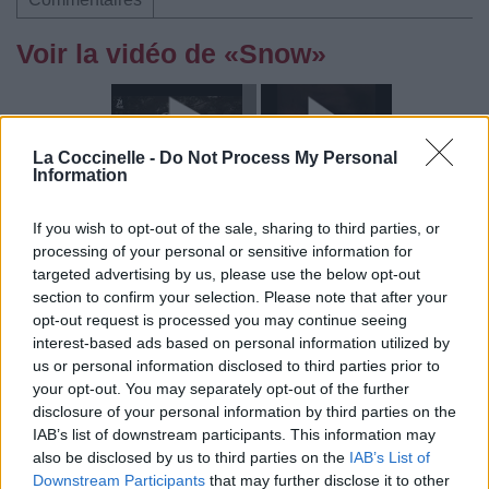
Voir la vidéo de «Snow»
La Coccinelle -
Do Not Process My Personal
Information
Chanson sans vidéo
If you wish to opt-out of the sale, sharing to third parties, or
processing of your personal or sensitive information for
targeted advertising by us, please use the below opt-out
section to confirm your selection. Please note that after your
opt-out request is processed you may continue seeing
interest-based ads based on personal information utilized by
us or personal information disclosed to third parties prior to
Paroles + Traduction
Téléchargement
Vidéos
⇑
your opt-out. You may separately opt-out of the further
disclosure of your personal information by third parties on the
Commentaires
IAB’s list of downstream participants. This information may
also be disclosed by us to third parties on the
IAB’s List of
Downstream Participants
that may further disclose it to other
Dire «merci» pour cette traduction
Corriger une erreur