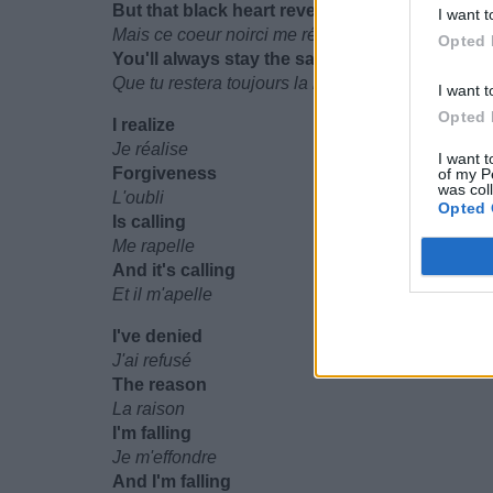
But that black heart reveals that
I want t
Mais ce coeur noirci me révèle
Opted 
You'll always stay the same
Que tu restera toujours la même
I want t
Opted 
I realize
Je réalise
I want t
Forgiveness
of my P
was col
L'oubli
Opted 
Is calling
Me rapelle
And it's calling
Et il m'apelle
I've denied
J'ai refusé
The reason
La raison
I'm falling
Je m'effondre
And I'm falling