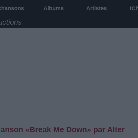
Chansons
Albums
Artistes
tC
uctions
chanson «Break Me Down» par Alter