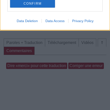
CONFIRM
Data Deletion
Data Access
Privacy Policy
Concert/Live
Concert/Live
Concert/Live
Paroles + Traduction
Téléchargement
Vidéos
⇑
Commentaires
Dire «merci» pour cette traduction
Corriger une erreur