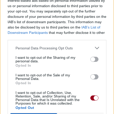
interest-based ads based on personal information utilized by
us or personal information disclosed to third parties prior to
your opt-out. You may separately opt-out of the further
disclosure of your personal information by third parties on the
Pour prolonger le plaisir musical :
IAB’s list of downstream participants. This information may
also be disclosed by us to third parties on the
IAB’s List of
Vous aimez chanter, apprenez la guitare chez
Downstream Participants
that may further disclose it to other
Télécharger légalement les MP3 sur
third parties.
Télécharger légalement les MP3 ou trouver le CD sur
Personal Data Processing Opt Outs
Trouver des vinyles et des CD sur
I want to opt-out of the Sharing of my
Trouver un instrument de musique ou une partition au
personal data.
meilleur prix sur
Opted In
I want to opt-out of the Sale of my
Personal Data.
Paroles + Traduction
Téléchargement
Vidéos
⇑
Opted In
Commentaires
I want to opt-out of Collection, Use,
Retention, Sale, and/or Sharing of my
Personal Data that Is Unrelated with the
Voir la vidéo de «There Are More
Purposes for which it was collected.
Opted Out
Frightening Things...»