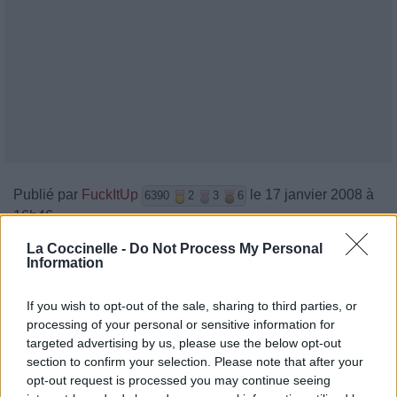
Publié par
FuckItUp
le 17 janvier 2008 à
6390
2
3
6
16h46.
Chanteurs :
My American Heart
La Coccinelle -
Do Not Process My Personal
Information
Albums :
Hiding Inside The Horrible
Weather
If you wish to opt-out of the sale, sharing to third parties, or
processing of your personal or sensitive information for
targeted advertising by us, please use the below opt-out
Paroles + Traduction
Téléchargement
Vidéos
⇑
section to confirm your selection. Please note that after your
opt-out request is processed you may continue seeing
Commentaires