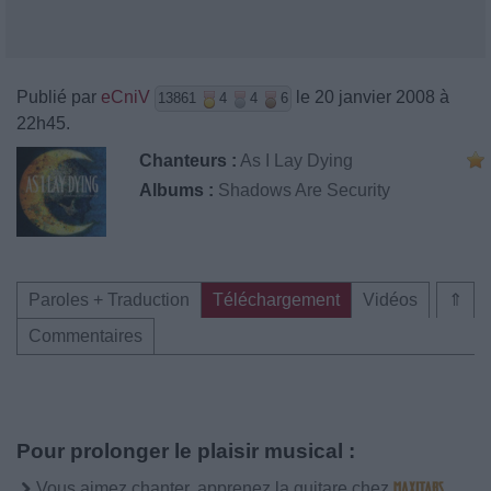
Publié par
eCniV
le 20 janvier 2008 à
13861
4
4
6
22h45.
Chanteurs :
As I Lay Dying
Albums :
Shadows Are Security
Paroles + Traduction
Téléchargement
Vidéos
⇑
Commentaires
Pour prolonger le plaisir musical :
Vous aimez chanter, apprenez la guitare chez