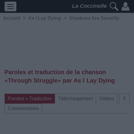
La Coccinelle
Accueil
>
As I Lay Dying
>
Shadows Are Security
Paroles et traduction de la chanson
«Through Struggle» par As I Lay Dying
Paroles + Traduction
Téléchargement
Vidéos
⇑
Commentaires