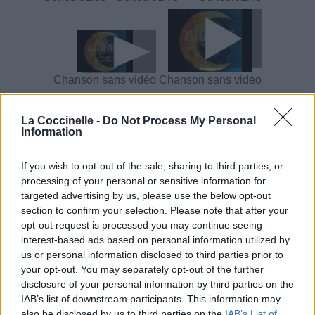
Chanson sans vidéo
Chanson sans vidéo
Paroles + Traduction
Téléchargement
Vidéos
⇑
La Coccinelle -
Do Not Process My Personal
Information
Commentaires
If you wish to opt-out of the sale, sharing to third parties, or
processing of your personal or sensitive information for
Dire «merci» pour cette traduction
Corriger une erreur
targeted advertising by us, please use the below opt-out
section to confirm your selection. Please note that after your
opt-out request is processed you may continue seeing
interest-based ads based on personal information utilized by
us or personal information disclosed to third parties prior to
your opt-out. You may separately opt-out of the further
disclosure of your personal information by third parties on the
IAB’s list of downstream participants. This information may
also be disclosed by us to third parties on the
IAB’s List of