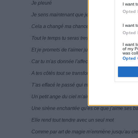
Je pleuré
I want t
Opted 
Je sens maintenant que je t'aime
I want t
Cela a changé ma chance
Opted 
Tout le temps tu seras tres especial a mes yeux
I want t
of my P
Et je promets de t'aimer jusqu'à la fin de mes jou
was col
Opted 
Car tu m'as donnée l'affection que mon âme dési
A tes côtés tout se transforme en harmonie
T'as effacé le passé qui me blessait
Un petit ange du ciel m'aime
Une sirène enchantée qu'es ce que j'aime ses ba
Elle rend tout tendre avec un seul mot
Comme par art de magie m'emmène jusqu'au cie