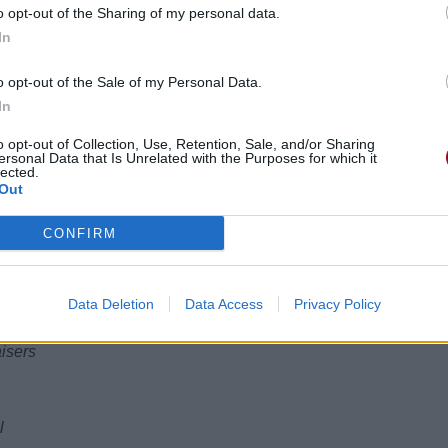
o opt-out of the Sharing of my personal data.
In
o opt-out of the Sale of my Personal Data.
In
o opt-out of Collection, Use, Retention, Sale, and/or Sharing
ersonal Data that Is Unrelated with the Purposes for which it
rs
lected.
Out
ré
CONFIRM
Data Deletion
Data Access
Privacy Policy
isers
l