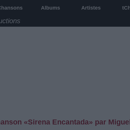
Chansons
Albums
Artistes
tC
uctions
chanson «Sirena Encantada» par Migue