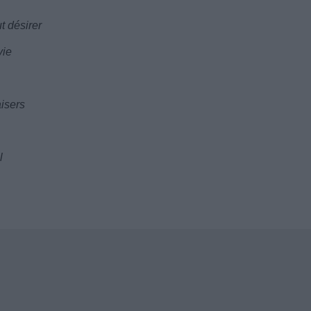
t désirer
vie
isers
l