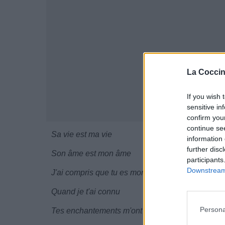
La Coccin
If you wish 
sensitive in
confirm you
continue se
Sa vie est ma vie
information 
further disc
Son âme est mon âme
participants
Downstream 
J'ai compris que tu es mon ange gardien
Quand je t'ai connu
Persona
Tes enchantements m'ont fait rever quand