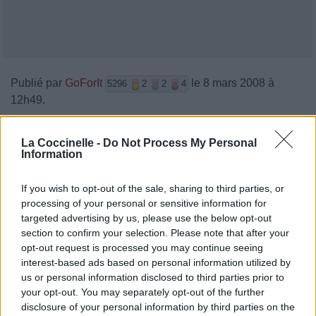
Publié par
GoForIt
le 8 mars 2008 à
5296
2
2
4
12h49.
Chanteurs :
Nelly Furtado
La Coccinelle -
Do Not Process My Personal
Albums :
Nelly Furtado Jamais Endisqués
Information
If you wish to opt-out of the sale, sharing to third parties, or
processing of your personal or sensitive information for
targeted advertising by us, please use the below opt-out
Paroles + Traduction
Téléchargement
Vidéos
⇑
section to confirm your selection. Please note that after your
opt-out request is processed you may continue seeing
Commentaires
interest-based ads based on personal information utilized by
us or personal information disclosed to third parties prior to
your opt-out. You may separately opt-out of the further
disclosure of your personal information by third parties on the