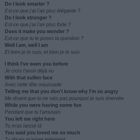
Do I look smarter ?
Est-ce que j'ai l'air plus élégante ?
Do I look stronger ?
Est-ce que j'ai l'air plus forte ?
Does it make you wonder ?
Est-ce que tu te poses la question ?
Well I am, well I am
Et bien je le suis, et bien je le suis
I think I've seen you before
Je crois t'avoir déjà vu
With that sullen face
Avec cette tête maussade
Telling me that you don't know why I'm so angry
Me disant que tu ne sais pas pourquoi je suis énervée
While you were having some fun
Pendant que tu t'amusais
You left me right here
Tu m'as laissé là
You said you loved me so much
Tu disais m'aimer tellement