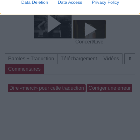
Data Deletion
Data Access
Privacy Policy
Concert/Live
Concert/Live
Paroles + Traduction
Téléchargement
Vidéos
⇑
Commentaires
Dire «merci» pour cette traduction
Corriger une erreur