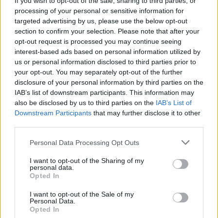
If you wish to opt-out of the sale, sharing to third parties, or
processing of your personal or sensitive information for
targeted advertising by us, please use the below opt-out
section to confirm your selection. Please note that after your
Paroles + Traduction
Téléchargement
Vidéos
⇑
opt-out request is processed you may continue seeing
interest-based ads based on personal information utilized by
Commentaires
us or personal information disclosed to third parties prior to
your opt-out. You may separately opt-out of the further
disclosure of your personal information by third parties on the
IAB’s list of downstream participants. This information may
Pour prolonger le plaisir musical :
also be disclosed by us to third parties on the
IAB’s List of
Downstream Participants
that may further disclose it to other
Vous aimez chanter, apprenez la guitare chez
third parties.
Télécharger légalement les MP3 sur
Télécharger légalement les MP3 ou trouver le CD sur
Personal Data Processing Opt Outs
I want to opt-out of the Sharing of my
Trouver des vinyles et des CD sur
personal data.
Trouver un instrument de musique ou une partition au
Opted In
meilleur prix sur
I want to opt-out of the Sale of my
Personal Data.
Opted In
Paroles + Traduction
Téléchargement
Vidéos
⇑