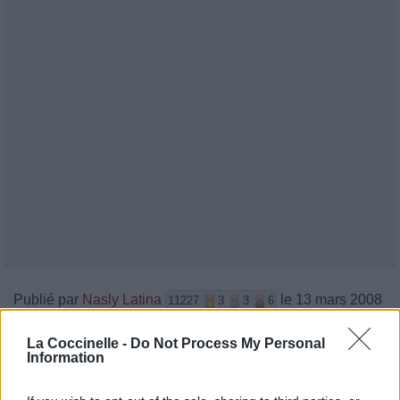
Publié par
Nasly Latina
le 13 mars 2008
11227
3
3
6
à 19h57.
La Coccinelle -
Do Not Process My Personal
Chanteurs :
Erre XI
Information
Albums :
El Duo Del Futuro