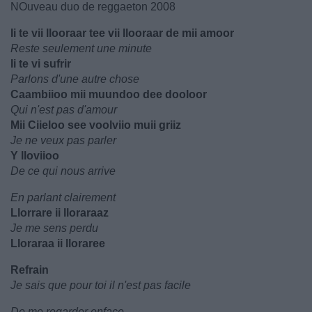
NOuveau duo de reggaeton 2008
Ii te vii llooraar tee vii llooraar de mii amoor
Reste seulement une minute
Ii te vi sufrir
Parlons d'une autre chose
Caambiioo mii muundoo dee dooloor
Qui n'est pas d'amour
Mii Ciieloo see voolviio muii griiz
Je ne veux pas parler
Y lloviioo
De ce qui nous arrive
En parlant clairement
Llorrare ii lloraraaz
Je me sens perdu
Lloraraa ii lloraree
Refrain
Je sais que pour toi il n'est pas facile
De me regarder enface