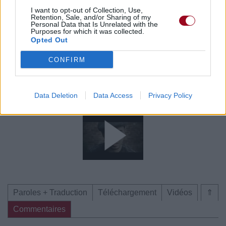
I want to opt-out of Collection, Use,
Commentaires
Retention, Sale, and/or Sharing of my
Personal Data that Is Unrelated with the
Purposes for which it was collected.
Voir la vidéo de «Llorare»
Opted Out
CONFIRM
Data Deletion
Data Access
Privacy Policy
Chanson sans vidéo
Chanson sans vidéo
Paroles + Traduction
Téléchargement
Vidéos
⇑
Commentaires