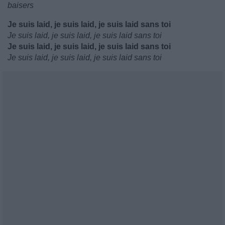
baisers
Je suis laid, je suis laid, je suis laid sans toi
Je suis laid, je suis laid, je suis laid sans toi
Je suis laid, je suis laid, je suis laid sans toi
Je suis laid, je suis laid, je suis laid sans toi