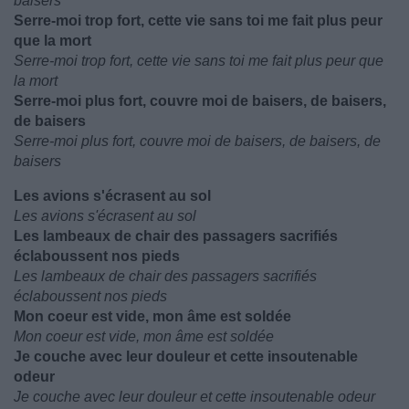
baisers
Serre-moi trop fort, cette vie sans toi me fait plus peur
que la mort
Serre-moi trop fort, cette vie sans toi me fait plus peur que
la mort
Serre-moi plus fort, couvre moi de baisers, de baisers,
de baisers
Serre-moi plus fort, couvre moi de baisers, de baisers, de
baisers
Les avions s'écrasent au sol
Les avions s'écrasent au sol
Les lambeaux de chair des passagers sacrifiés
éclaboussent nos pieds
Les lambeaux de chair des passagers sacrifiés
éclaboussent nos pieds
Mon coeur est vide, mon âme est soldée
Mon coeur est vide, mon âme est soldée
Je couche avec leur douleur et cette insoutenable
odeur
Je couche avec leur douleur et cette insoutenable odeur