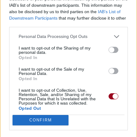
IAB’s list of downstream participants. This information may
Télécharger légalement les MP3 sur
also be disclosed by us to third parties on the
IAB’s List of
Télécharger légalement les MP3 ou trouver le CD sur
Downstream Participants
that may further disclose it to other
third parties.
Trouver des vinyles et des CD sur
Trouver un instrument de musique ou une partition au
Personal Data Processing Opt Outs
meilleur prix sur
I want to opt-out of the Sharing of my
personal data.
Opted In
Paroles
Téléchargement
Vidéos
⇑
I want to opt-out of the Sale of my
Commentaires
Personal Data.
Opted In
Voir la vidéo de «Je Suis Laid»
I want to opt-out of Collection, Use,
Retention, Sale, and/or Sharing of my
Personal Data that Is Unrelated with the
Purposes for which it was collected.
Opted Out
CONFIRM
Concert/Live
Concert/Live