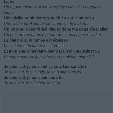
facho
Un opportuniste veut me vendre les clés d'un royaume
facho
Une vieille punk perce son chien sur le museau
Une vieille punk perce son chien sur le museau
Un pute au coeur brisé pleure dans ma cage d'escalier
Un pute au coeur brisé pleure dans ma cage d'escalier
Le ciel brûle, la fumée est épaisse
Le ciel brûle, la fumée est épaisse
Et mon amour se fait violer par un joli blondinet SS
Et mon amour se fait violer par un joli blondinet SS
Je suis laid, je suis laid, je suis laid sans toi
Je suis laid, je suis laid, je suis laid sans toi
Je suis laid, je suis laid sans toi
Je suis laid, je suis laid sans toi