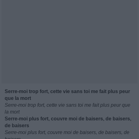
Serre-moi trop fort, cette vie sans toi me fait plus peur
que la mort
Serre-moi trop fort, cette vie sans toi me fait plus peur que
la mort
Serre-moi plus fort, couvre moi de baisers, de baisers,
de baisers
Serre-moi plus fort, couvre moi de baisers, de baisers, de