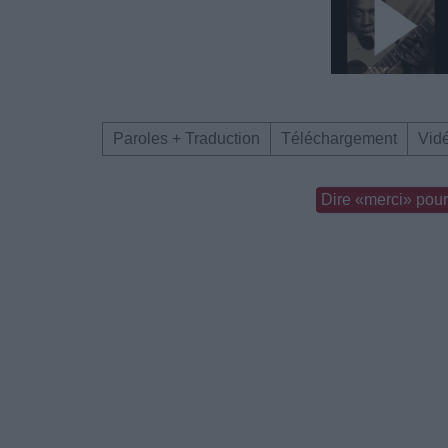
Paroles + Traduction
Téléchargement
Vid
Dire «merci» pour 