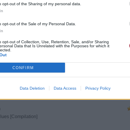
o opt-out of the Sharing of my personal data.
In
o opt-out of the Sale of my Personal Data.
In
o opt-out of Collection, Use, Retention, Sale, and/or Sharing
ersonal Data that Is Unrelated with the Purposes for which it
lected.
Out
CONFIRM
Data Deletion
Data Access
Privacy Policy
ril 2008 à 22h14.
n
Blues [Compilation]