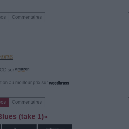
éos
Commentaires
e CD sur
ion au meilleur prix sur
éos
Commentaires
lues (take 1)»