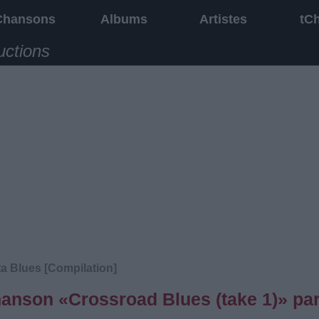
Chansons
Albums
Artistes
tC
uctions
ta Blues [Compilation]
chanson «Crossroad Blues (take 1)» pa