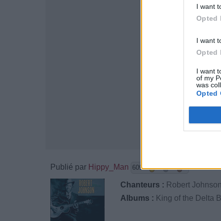
I want t
Opted 
I want t
Opted 
I want t
of my P
was col
Opted 
Publié par
Hippy_Man
le 1er av
6092
2
3
5
Chanteurs :
Robert Johnso
Albums :
King of the Delta 