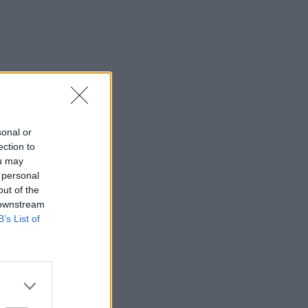
sonal or
ection to
ou may
 personal
out of the
 downstream
B’s List of