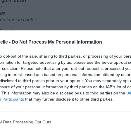
n goin' down
er
own
en train de couler
e Brown
te Willie Brown
elle -
Do Not Process My Personal Information
e Brown
te Willie Brown
to opt-out of the sale, sharing to third parties, or processing of your per
ord, baby I'm sinkin' down
formation for targeted advertising by us, please use the below opt-out s
 bébé je suis en train de couler
r selection. Please note that after your opt-out request is processed y
and west
eing interest-based ads based on personal information utilized by us or
l'Ouest
disclosed to third parties prior to your opt-out. You may separately opt-
nd west
losure of your personal information by third parties on the IAB’s list of
. This information may also be disclosed by us to third parties on the
IA
l'Ouest
Participants
that may further disclose it to other third parties.
 babe, in my distress
, bébé, dans ma détresse
l Data Processing Opt Outs