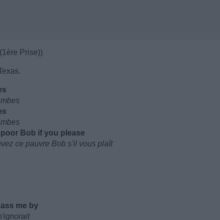
(1ère Prise))
Texas.
es
jambes
es
jambes
poor Bob if you please
vez ce pauvre Bob s'il vous plaît
pass me by
'ignorait