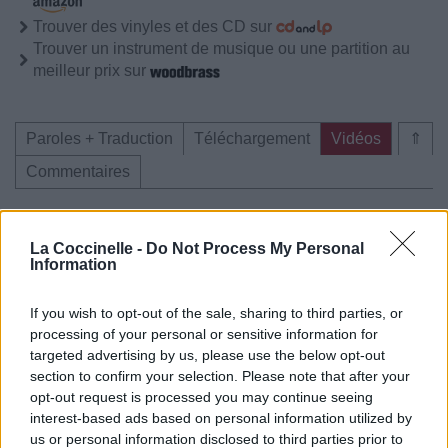
Trouver des vinyles et des CD sur
Trouver un instrument de musique ou une partition au
meilleur prix sur
Paroles + Traduction
Téléchargement
Vidéos
⇑
Commentaires
Voir la vidéo de «Si Le Temps
La Coccinelle -
Do Not Process My Personal
T'efface»
Information
If you wish to opt-out of the sale, sharing to third parties, or
processing of your personal or sensitive information for
targeted advertising by us, please use the below opt-out
section to confirm your selection. Please note that after your
opt-out request is processed you may continue seeing
interest-based ads based on personal information utilized by
us or personal information disclosed to third parties prior to