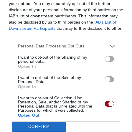
your opt-out. You may separately opt-out of the further
disclosure of your personal information by third parties on the
IAB’s list of downstream participants. This information may
also be disclosed by us to third parties on the
IAB’s List of
Downstream Participants
that may further disclose it to other
Paroles + Traduction
Téléchargement
Vidéos
⇑
third parties.
Commentaires
Personal Data Processing Opt Outs
I want to opt-out of the Sharing of my
Dire «merci» pour cette traduction
Corriger une erreur
personal data.
Opted In
I want to opt-out of the Sale of my
Personal Data.
Opted In
I want to opt-out of Collection, Use,
Retention, Sale, and/or Sharing of my
Personal Data that Is Unrelated with the
Purposes for which it was collected.
Opted Out
CONFIRM