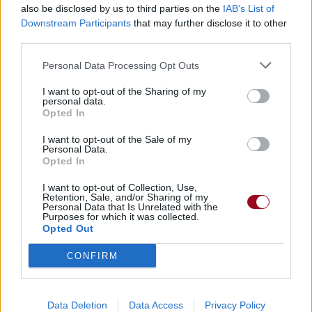
also be disclosed by us to third parties on the
IAB’s List of
Downstream Participants
that may further disclose it to other
Paroles + Traduction
third parties.
Téléchargement
Vidéos
⇑
Commentaires
Personal Data Processing Opt Outs
Voir la vidéo de «I Love»
I want to opt-out of the Sharing of my
personal data.
Opted In
I want to opt-out of the Sale of my
Personal Data.
Opted In
I want to opt-out of Collection, Use,
Retention, Sale, and/or Sharing of my
Personal Data that Is Unrelated with the
Purposes for which it was collected.
Opted Out
CONFIRM
Paroles + Traduction
Téléchargement
Vidéos
⇑
Data Deletion
Data Access
Privacy Policy