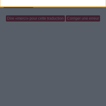
Commentaires
Dire «merci» pour cette traduction
Corriger une erreur