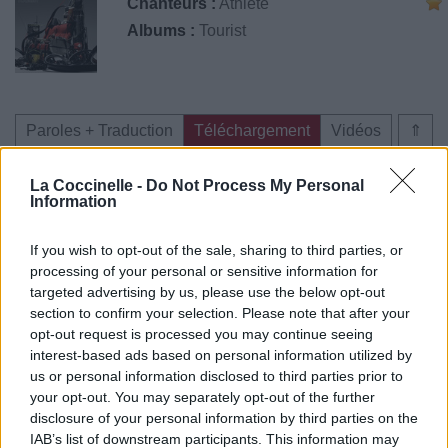
Chanteurs :
Athlete
Albums :
Tourist
Paroles + Traduction
Téléchargement
Vidéos
⇑
Commentaires
La Coccinelle -
Do Not Process My Personal
Information
If you wish to opt-out of the sale, sharing to third parties, or
Pour prolonger le plaisir musical :
processing of your personal or sensitive information for
targeted advertising by us, please use the below opt-out
Vous aimez chanter, apprenez la guitare chez
section to confirm your selection. Please note that after your
Télécharger légalement les MP3 sur
opt-out request is processed you may continue seeing
Télécharger légalement les MP3 ou trouver le CD sur
interest-based ads based on personal information utilized by
us or personal information disclosed to third parties prior to
Trouver des vinyles et des CD sur
your opt-out. You may separately opt-out of the further
Trouver un instrument de musique ou une partition au
disclosure of your personal information by third parties on the
meilleur prix sur
IAB’s list of downstream participants. This information may