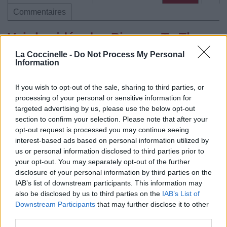
Commentaires
Voir la vidéo de «Pioneer To The
Falls»
La Coccinelle -
Do Not Process My Personal
Information
If you wish to opt-out of the sale, sharing to third parties, or
processing of your personal or sensitive information for
targeted advertising by us, please use the below opt-out
section to confirm your selection. Please note that after your
Concert/Live
Concert/Live
Concert/Live
opt-out request is processed you may continue seeing
interest-based ads based on personal information utilized by
us or personal information disclosed to third parties prior to
your opt-out. You may separately opt-out of the further
disclosure of your personal information by third parties on the
Concert/Live
IAB’s list of downstream participants. This information may
also be disclosed by us to third parties on the
IAB’s List of
Paroles + Traduction
Téléchargement
Vidéos
⇑
Downstream Participants
that may further disclose it to other
third parties.
Commentaires