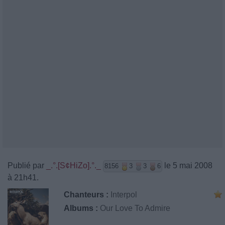
Publié par
_.°.[S¢HiZo].°._
le 5 mai 2008
8156
3
3
6
à 21h41.
Chanteurs :
Interpol
Albums :
Our Love To Admire