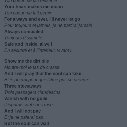
Ton coeur me fait ressentir
Your heart makes me moan
Ton coeur me fait gémir
For always and ever, I'll never let go
Pour toujours et jamais, je ne partirai jamais
Always concealed
Toujours dissimulé
Safe and inside, alive !
En sécurité et à l'intérieur, vivant !
Show me the dirt pile
Montre-moi le tas de crasse
And I will pray that the soul can take
Et je prierai pour que l'âme puisse prendre
Three stowaways
Trois passagers clandestins
Vanish with no guile
Disparaissant sans ruse
And I will not pay
Et je ne paierai pas
But the soul can wait