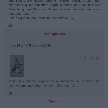
préent dans la cinquieme strophe ("You try, You fly straight into
my heart"), quites à rajouter un p'tit "à jamais" pour continuer sur
l'idée du groupe (t'es pas obligée de faire une trad' directe et
mots pour mots ;) )
Fais-n c'que tu veux, et bonne continuation ! =)
Oncle-picsous
Il y a 14 an(s) 8 mois à 23:59
5253
2
2
4
c'est une chanson qui parle de la grossesse non voulue mais
pour le comprendre faut( se lever tot le matin :)
Sirtroll