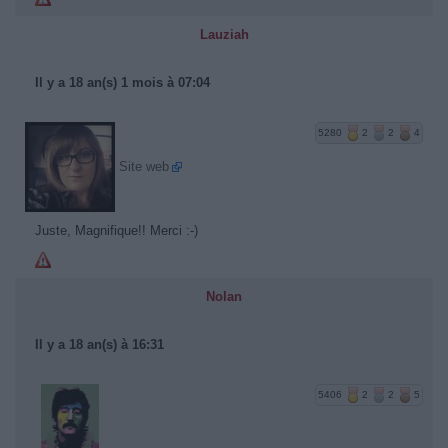
Lauziah
Il y a 18 an(s) 1 mois à 07:04
5280
2
2
4
Site web
Juste, Magnifique!! Merci :-)
Nolan
Il y a 18 an(s) à 16:31
5406
2
2
5