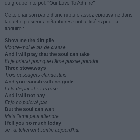
du groupe Interpol, "Our Love To Admire"
Cette chanson parle d'une rupture assez éprouvante dans
laquelle plusieurs métaphores sont utilisées pour la
traduire :
Show me the dirt pile
Montre-moi le tas de crasse
And I will pray that the soul can take
Et je prierai pour que l'âme puisse prendre
Three stowaways
Trois passagers clandestins
And you vanish with no guile
Et tu disparait sans ruse
And I will not pay
Et je ne paierai pas
But the soul can wait
Mais l'âme peut attendre
I felt you so much today
Je t'ai tellement sentie aujourd'hui