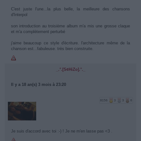
C'est juste l'une...la plus belle, la meilleure des chansons
d'Interpol
son introduction au troisième album m'a mis une grosse claque
et m'a complètement perturbé
j'aime beaucoup ce style d'écriture. l'architecture même de la
chanson est...fabuleuse. très bien construite.
_.°.[S¢HiZo].°._
Il y a 18 an(s) 3 mois à 23:20
8156
3
3
6
Je suis d'accord avec toi :-) ! Je ne m'en lasse pas <3 .