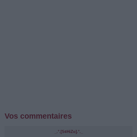
Vos commentaires
_.°.[S¢HiZo].°._