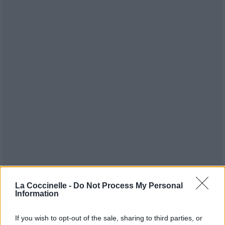
Publié par
Mary Kelly Nemo
le 17 mai
6396
2
3
5
La Coccinelle -
Do Not Process My Personal
Information
2008 à 12h41.
Chanteurs :
Emilie Autumn
If you wish to opt-out of the sale, sharing to third parties, or