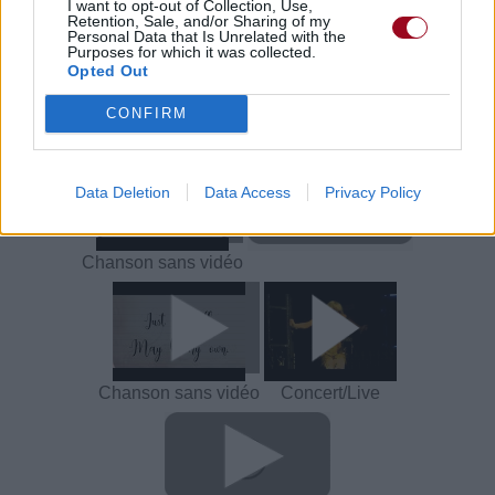
I want to opt-out of Collection, Use,
Retention, Sale, and/or Sharing of my
Paroles + Traduction
Téléchargement
Vidéos
⇑
Personal Data that Is Unrelated with the
Purposes for which it was collected.
Commentaires
Opted Out
Voir la vidéo de «Remember»
CONFIRM
Data Deletion
Data Access
Privacy Policy
Chanson sans vidéo
Chanson sans vidéo
Concert/Live