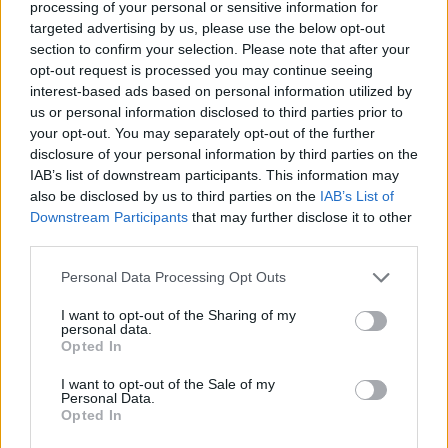
Albums :
Enchant
processing of your personal or sensitive information for
targeted advertising by us, please use the below opt-out
section to confirm your selection. Please note that after your
opt-out request is processed you may continue seeing
interest-based ads based on personal information utilized by
Paroles + Traduction
Téléchargement
Vidéos
⇑
us or personal information disclosed to third parties prior to
your opt-out. You may separately opt-out of the further
Commentaires
disclosure of your personal information by third parties on the
IAB’s list of downstream participants. This information may
also be disclosed by us to third parties on the
IAB’s List of
Downstream Participants
that may further disclose it to other
third parties.
Pour prolonger le plaisir musical :
Vous aimez chanter, apprenez la guitare chez
Personal Data Processing Opt Outs
Télécharger légalement les MP3 sur
I want to opt-out of the Sharing of my
Télécharger légalement les MP3 ou trouver le CD sur
personal data.
Opted In
Trouver des vinyles et des CD sur
I want to opt-out of the Sale of my
Trouver un instrument de musique ou une partition au
Personal Data.
meilleur prix sur
Opted In