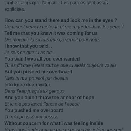
tomber, alors qu'il l'aimait. . Les paroles sont assez
explicites.
How can you stand there and look me in the eyes ?
Comment peux tu rester là et me regarder dans les yeux ?
Tell me that you knew it was coming for us
Dis moi que tu savais que ça venait pour nous
I know that you said. .
Je sais ce que tu as dit. .
You said I was all you ever wanted
Tu as dit que j'étais tout ce que tu avais toujours voulu
But you pushed me overboard
Mais tu m'a poussé par dessus
Into knee deep water
Dans l'eau jusqu'aux genoux
And you didn't throw the anchor of hope
Et tu n'a pas lancé l'ancre de l'espoir
You pushed me overboard
Tu m'a poussé par dessus
Without concern for what I was feeling inside
Sans inquiétude pour ce que je ressentais intérieurement