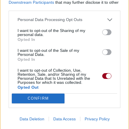
Downstream Participants
that may further disclose it to other
Dire «merci» pour cette traduction
Corriger une erreur
third parties.
Personal Data Processing Opt Outs
I want to opt-out of the Sharing of my
personal data.
Opted In
I want to opt-out of the Sale of my
Personal Data.
Opted In
I want to opt-out of Collection, Use,
Retention, Sale, and/or Sharing of my
Personal Data that Is Unrelated with the
Purposes for which it was collected.
Opted Out
CONFIRM
Data Deletion
Data Access
Privacy Policy