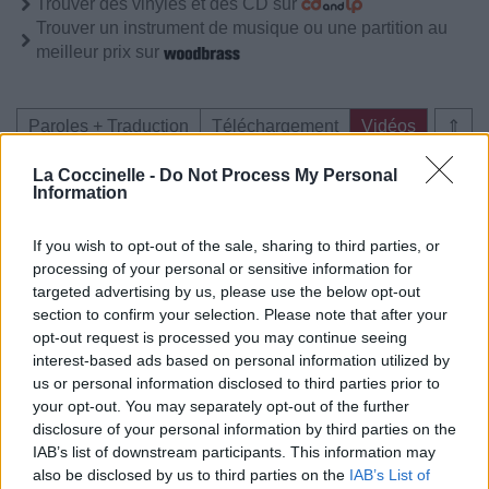
Trouver des vinyles et des CD sur
Trouver un instrument de musique ou une partition au
meilleur prix sur
Paroles + Traduction
Téléchargement
Vidéos
⇑
Commentaires
La Coccinelle -
Do Not Process My Personal
Information
Voir la vidéo de «Heartless»
If you wish to opt-out of the sale, sharing to third parties, or
processing of your personal or sensitive information for
targeted advertising by us, please use the below opt-out
section to confirm your selection. Please note that after your
opt-out request is processed you may continue seeing
Concert/Live
interest-based ads based on personal information utilized by
us or personal information disclosed to third parties prior to
your opt-out. You may separately opt-out of the further
Paroles + Traduction
Téléchargement
Vidéos
⇑
disclosure of your personal information by third parties on the
Commentaires
IAB’s list of downstream participants. This information may
also be disclosed by us to third parties on the
IAB’s List of