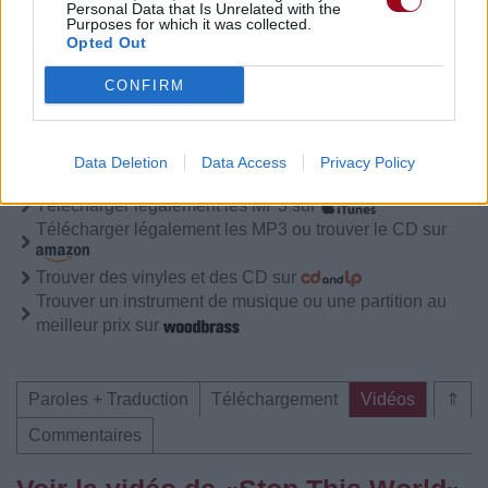
Personal Data that Is Unrelated with the
Purposes for which it was collected.
Commentaires
Opted Out
CONFIRM
Pour prolonger le plaisir musical :
Data Deletion
Data Access
Privacy Policy
Vous aimez chanter, apprenez la guitare chez
Télécharger légalement les MP3 sur
Télécharger légalement les MP3 ou trouver le CD sur
Trouver des vinyles et des CD sur
Trouver un instrument de musique ou une partition au
meilleur prix sur
Paroles + Traduction
Téléchargement
Vidéos
⇑
Commentaires