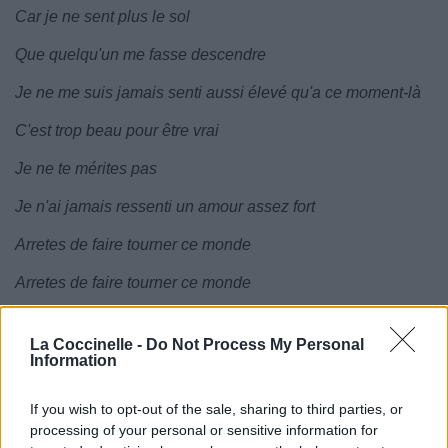
Car je ne sent plus le sol
Que quelqu'un me fasse descendre
Je ne me suis jamais senti aussi élevé qu'a ce moment-là
C'est trop beau pour être vrai
Je ne te mérites pas
Je n'ai jamais ressenti un amour assez fort
Arretes de faire tourner ce monde
Arretes de faire tourner ce monde
La Coccinelle -
Do Not Process My Personal
Information
If you wish to opt-out of the sale, sharing to third parties, or
processing of your personal or sensitive information for