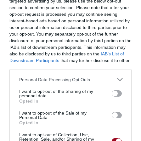
targeted advertising by us, please use the below opt-out
section to confirm your selection. Please note that after your
opt-out request is processed you may continue seeing
interest-based ads based on personal information utilized by
us or personal information disclosed to third parties prior to
your opt-out. You may separately opt-out of the further
disclosure of your personal information by third parties on the
IAB’s list of downstream participants. This information may
also be disclosed by us to third parties on the
IAB’s List of
Downstream Participants
that may further disclose it to other
third parties.
Personal Data Processing Opt Outs
Publié par
Kyna.Fan2Ne-Yo
le 22 juin
9137
3
4
6
2008 à 17h52.
I want to opt-out of the Sharing of my
personal data.
Chanteurs :
Ne-Yo
Opted In
Albums :
Year Of The Gentleman
I want to opt-out of the Sale of my
Personal Data.
Opted In
I want to opt-out of Collection, Use,
Paroles + Traduction
Retention, Sale, and/or Sharing of my
Téléchargement
Vidéos
⇑