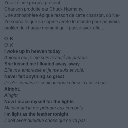
Yo ait écrite jusqu'a présent.
Chanson produite par Chuck Harmony.
Une atmosphère épique ressort de cette chanson, où Ne-
Yo souhaite que sa copine arrete le monde pour pouvoirs
profiter de chaque moment qu'il passe avec elle...
O. K
O. K
I woke up in heaven today
Aujourd'hui je me suis reveillé au paradis
She kissed me I floated away, away
Elle m'a embrassé et je me suis envolé,
Never felt anything so great
Je n'es jamais ressenti quelque chose d'aussi bon
Alright,
Alright,
Now I brace myself for the fights
Maintenant je me prépare aux combats
I'm light as the feather tonight
Il doit avoir quelque chose qui ne va pas