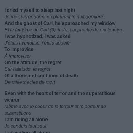
I cried myself to sleep last night
Je me suis endormi en pleurant la nuit dernière
And the ghost of Carl, he approached my window
Et le fantôme de Carl (6), il s'est approché de ma fenêtre
I was hypnotized, I was asked
J'étais hypnotisé, j'étais appelé
To improvise
À improviser
On the attitude, the regret
Sur l'attitude, le regret
Of a thousand centuries of death
De mille siècles de mort
Even with the heart of terror and the superstitious
wearer
Même avec le coeur de la terreur et le porteur de
superstitions
I am riding all alone
Je conduis tout seul
I am writing all alone