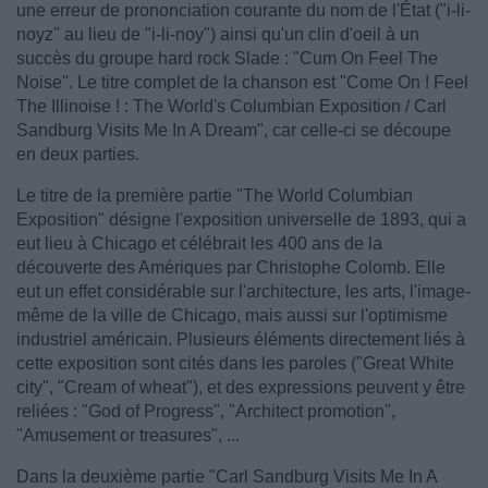
une erreur de prononciation courante du nom de l'État ("i-li-
noyz" au lieu de "i-li-noy") ainsi qu'un clin d'oeil à un
succès du groupe hard rock Slade : "Cum On Feel The
Noise". Le titre complet de la chanson est "Come On ! Feel
The Illinoise ! : The World's Columbian Exposition / Carl
Sandburg Visits Me In A Dream", car celle-ci se découpe
en deux parties.
Le titre de la première partie "The World Columbian
Exposition" désigne l'exposition universelle de 1893, qui a
eut lieu à Chicago et célébrait les 400 ans de la
découverte des Amériques par Christophe Colomb. Elle
eut un effet considérable sur l'architecture, les arts, l'image-
même de la ville de Chicago, mais aussi sur l'optimisme
industriel américain. Plusieurs éléments directement liés à
cette exposition sont cités dans les paroles ("Great White
city", "Cream of wheat"), et des expressions peuvent y être
reliées : "God of Progress", "Architect promotion",
"Amusement or treasures", ...
Dans la deuxième partie "Carl Sandburg Visits Me In A