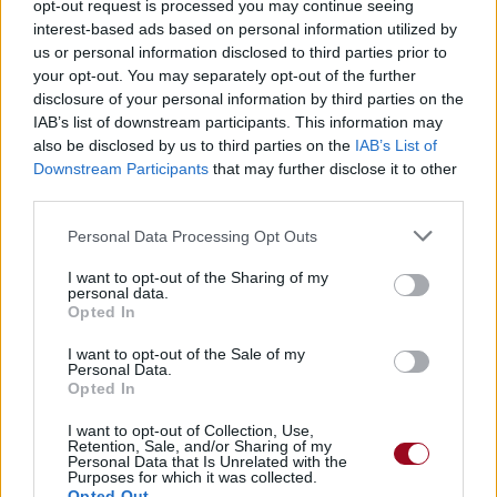
opt-out request is processed you may continue seeing
interest-based ads based on personal information utilized by
Are you writing from the heart ?
us or personal information disclosed to third parties prior to
Même le diable doit savoir au fond de lui le niveau d'eau
your opt-out. You may separately opt-out of the further
Écris-tu avec ton coeur ?
disclosure of your personal information by third parties on the
Even in his heart the Devil has to know the water level
IAB’s list of downstream participants. This information may
also be disclosed by us to third parties on the
IAB’s List of
Écris-tu avec ton coeur ?
Downstream Participants
that may further disclose it to other
Are you writing from the heart ?
third parties.
Are you writing from the heart ?
Personal Data Processing Opt Outs
(1) "Great White City" fut le surnom donné à l'emplacement
I want to opt-out of the Sharing of my
de l'expostion universelle, du fait de ses constructions en
personal data.
stuc blanc (qui contrastaient avec le terne du Chicago de
Opted In
l'époque) et du prolongement de l'éclairage des rues,
même la nuit.
I want to opt-out of the Sale of my
Personal Data.
Opted In
(2) Columbia était le nom original qui désignait autrefois
les États-Unis. Columbia désigne notamment une figure
I want to opt-out of Collection, Use,
allégorique qui personnifie les États-Unis (comme l'est
Retention, Sale, and/or Sharing of my
Personal Data that Is Unrelated with the
Marianne pour la France). Le nom est également à l'origine
Purposes for which it was collected.
de nombreux lieux, projets et autres en relation avec
Opted Out