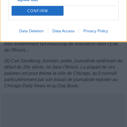
l'Amérique.
CONFIRM
(3) Ville de l'Illinois.
(4) Produit qui fut lancé lors de l'exposition universelle.
Data Deletion
Data Access
Privacy Policy
(5) Architecte américain célèbre de la fin du 19e siècle, il a
bien évidemment fait beaucoup de réalisation dans l'État
de l'Illinois...
(6) Carl Sandburg, écrivain, poète, journaliste américain du
début du 20e siècle, né dans l'Illinois. La plupart de ses
poèmes ont pour thème la ville de Chicago, qu'il connaît
particulièrement par son travail de journaliste-reporter au
Chicago Daily News et au Day Book.