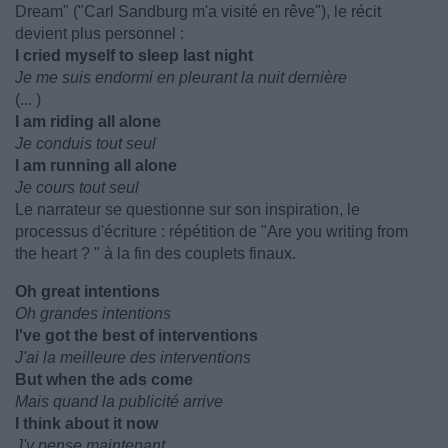
Dream" ("Carl Sandburg m'a visité en rêve"), le récit
devient plus personnel :
I cried myself to sleep last night
Je me suis endormi en pleurant la nuit dernière
(... )
I am riding all alone
Je conduis tout seul
I am running all alone
Je cours tout seul
Le narrateur se questionne sur son inspiration, le
processus d'écriture : répétition de "Are you writing from
the heart ? " à la fin des couplets finaux.
Oh great intentions
Oh grandes intentions
I've got the best of interventions
J'ai la meilleure des interventions
But when the ads come
Mais quand la publicité arrive
I think about it now
J'y pense maintenant