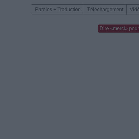
Paroles + Traduction
Téléchargement
Vid
Dire «merci» pour 