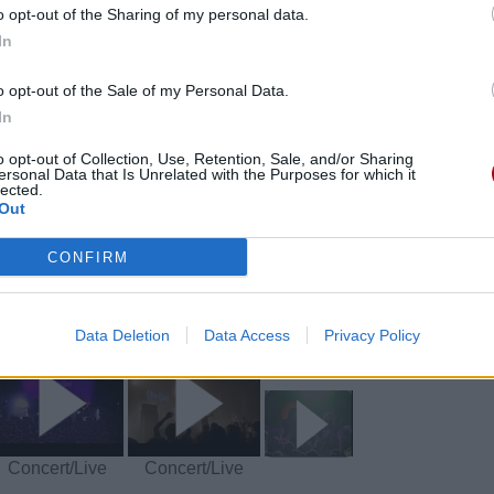
o opt-out of the Sharing of my personal data.
In
o opt-out of the Sale of my Personal Data.
In
e CD sur
o opt-out of Collection, Use, Retention, Sale, and/or Sharing
ersonal Data that Is Unrelated with the Purposes for which it
lected.
ion au meilleur prix sur
Out
CONFIRM
éos
Commentaires
mit»
Data Deletion
Data Access
Privacy Policy
Concert/Live
Concert/Live