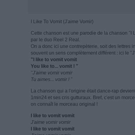
I Like To Vomit (J'aime Vomir)
Cette chanson est une parodie de la chanson "I L
par le duo Reel 2 Real.
On a donc ici une contrepèterie, soit des lettre
souvent un sens complètement différent : ici le "J
"I like to vomit vomit
You like to... vomit ! "
"J'aime vomir vomir
Tu aimes... vomir ! "
La chanson qui a l'origine était dance-rap devie
1min24 et ses cris gutturaux. Bref, c'est un morce
on connaît le morceau original !
I like to vomit vomit
J'aime vomir vomir
I like to vomit vomit