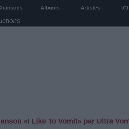
Chansons
Albums
Artistes
tC
uctions
hanson «I Like To Vomit» par Ultra Vom