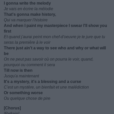
I gonna write the melody
Je vais en écrire la mélodie
That's gonna make history,
Qui va marquer l'histoire
And when I paint my masterpiece I swear I'll show you
first
Et quand j'aurai peint mon chef-d'oeuvre je te jure que tu
seras la première à le voir
There just ain't a way to see who and why or what will
be
On ne peut pas savoir où on pourra le voir, quand,
pourquoi ou comment il sera
Till now is then
Jusqu'a maintenant
It's a mystery, it's a blessing and a curse
C'est un mystère, un bienfait et une malédiction
Or something worse
Ou quelque chose de pire
[Chorus]
[Refrain]