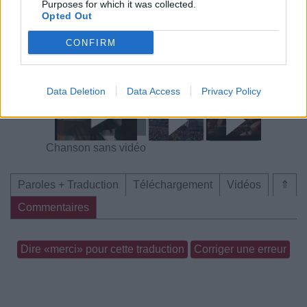
Purposes for which it was collected.
Opted Out
CONFIRM
Concert/Live
Chanson sans vidéo
Data Deletion
Data Access
Privacy Policy
Chanson sans vidéo
Paroles + Traduction
Téléchargement
Vidéos
⇑
Commentaires
Dire «merci» pour cette traduction
Corriger une erreur