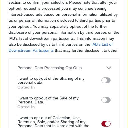
section to confirm your selection. Please note that after your
opt-out request is processed you may continue seeing
interest-based ads based on personal information utilized by
us or personal information disclosed to third parties prior to
your opt-out. You may separately opt-out of the further
Pour prolonger le plaisir musical :
disclosure of your personal information by third parties on the
IAB’s list of downstream participants. This information may
Vous aimez chanter, apprenez la guitare chez
also be disclosed by us to third parties on the
IAB’s List of
Télécharger légalement les MP3 sur
Downstream Participants
that may further disclose it to other
Télécharger légalement les MP3 ou trouver le CD sur
third parties.
Trouver des vinyles et des CD sur
Personal Data Processing Opt Outs
Trouver un instrument de musique ou une partition au
meilleur prix sur
I want to opt-out of the Sharing of my
personal data.
Opted In
Paroles + Traduction
Téléchargement
Vidéos
⇑
I want to opt-out of the Sale of my
Personal Data.
Commentaires
Opted In
Voir la vidéo de «Story Of My Life»
I want to opt-out of Collection, Use,
Retention, Sale, and/or Sharing of my
Personal Data that Is Unrelated with the