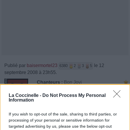
Publié par
baisermortel23
le 12
6380
2
3
5
septembre 2008 à 23h55.
Chanteurs :
Bon Jovi
Albums :
Have A Nice Day
La Coccinelle -
Do Not Process My Personal
Information
If you wish to opt-out of the sale, sharing to third parties, or
Paroles + Traduction
Téléchargement
Vidéos
⇑
processing of your personal or sensitive information for
targeted advertising by us, please use the below opt-out
Commentaires