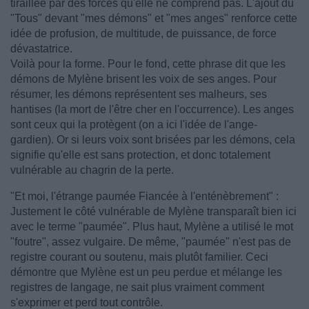
tiraillée par des forces qu'elle ne comprend pas. L'ajout du
"Tous" devant "mes démons" et "mes anges" renforce cette
idée de profusion, de multitude, de puissance, de force
dévastatrice.
Voilà pour la forme. Pour le fond, cette phrase dit que les
démons de Mylène brisent les voix de ses anges. Pour
résumer, les démons représentent ses malheurs, ses
hantises (la mort de l'être cher en l'occurrence). Les anges
sont ceux qui la protègent (on a ici l'idée de l'ange-
gardien). Or si leurs voix sont brisées par les démons, cela
signifie qu'elle est sans protection, et donc totalement
vulnérable au chagrin de la perte.
"Et moi, l'étrange paumée Fiancée à l'enténèbrement" :
Justement le côté vulnérable de Mylène transparaît bien ici
avec le terme "paumée". Plus haut, Mylène a utilisé le mot
"foutre", assez vulgaire. De même, "paumée" n'est pas de
registre courant ou soutenu, mais plutôt familier. Ceci
démontre que Mylène est un peu perdue et mélange les
registres de langage, ne sait plus vraiment comment
s'exprimer et perd tout contrôle.