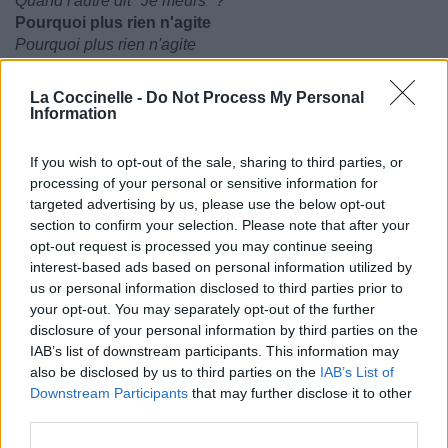
Quand l'autre dit "Je meurs" ?
Pourquoi plus rien n'agite
Pourquoi plus rien n'agite
Ton coeur ?
Ton coeur ?
La Coccinelle -
Do Not Process My Personal
Information
Tous mes démons
Tous mes démons
If you wish to opt-out of the sale, sharing to third parties, or
Les plus hostiles
processing of your personal or sensitive information for
Les plus hostiles
targeted advertising by us, please use the below opt-out
Brisent les voix
section to confirm your selection. Please note that after your
Brisent les voix
opt-out request is processed you may continue seeing
Les plus fragiles
interest-based ads based on personal information utilized by
Les plus fragiles
us or personal information disclosed to third parties prior to
De tous mes anges
your opt-out. You may separately opt-out of the further
De tous mes anges
disclosure of your personal information by third parties on the
Les plus dévoués
IAB’s list of downstream participants. This information may
Les plus dévoués
also be disclosed by us to third parties on the
IAB’s List of
Et moi, l'étrange paumée
Downstream Participants
that may further disclose it to other
Et moi, l'étrange paumée
third parties.
Fiancée à l'enténèbrement