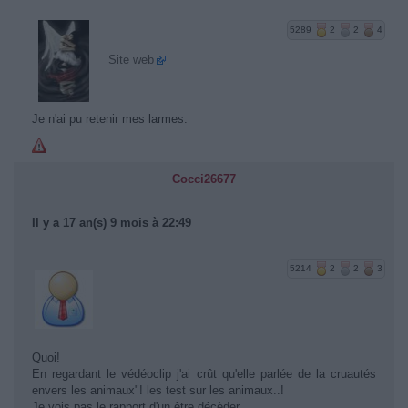
5289
2
2
4
Site web
Je n'ai pu retenir mes larmes.
Cocci26677
Il y a 17 an(s) 9 mois à 22:49
5214
2
2
3
Quoi!
En regardant le védéoclip j'ai crût qu'elle parlée de la cruautés
envers les animaux"! les test sur les animaux..!
Je vois pas le rapport d'un être décèder....