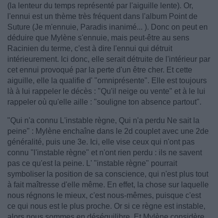
(la lenteur du temps représenté par l'aiguille lente). Or,
l'ennui est un thème très fréquent dans l'album Point de
Suture (Je m'ennuie, Paradis inanimé... ). Donc on peut en
déduire que Mylène s'ennuie, mais peut-être au sens
Racinien du terme, c'est à dire l'ennui qui détruit
intérieurement. Ici donc, elle serait détruite de l'intérieur par
cet ennui provoqué par la perte d'un être cher. Et cette
aiguille, elle la qualifie d' "omniprésente". Elle est toujours
là à lui rappeler le décès : "Qu'il neige ou vente" et à le lui
rappeler où qu'elle aille : "souligne ton absence partout".
"Qui n'a connu L'instable règne, Qui n'a perdu Ne sait la
peine" : Mylène enchaîne dans le 2d couplet avec une 2de
généralité, puis une 3e. Ici, elle vise ceux qui n'ont pas
connu "l'instable règne" et n'ont rien perdu : ils ne savent
pas ce qu'est la peine. L' "instable règne" pourrait
symboliser la position de sa conscience, qui n'est plus tout
à fait maîtresse d'elle même. En effet, la chose sur laquelle
nous régnons le mieux, c'est nous-mêmes, puisque c'est
ce qui nous est le plus proche. Or si ce règne est instable,
alors nous sommes en déséquilibre. Et Mylène considère