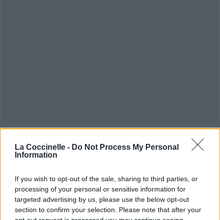
Publié par
Mintpepper
le 3 décembre
5991
2
3
4
La Coccinelle -
Do Not Process My Personal
2008 à 22h51.
Information
Chanteurs :
Simon & Garfunkel
If you wish to opt-out of the sale, sharing to third parties, or
Albums :
Sounds Of Silence
processing of your personal or sensitive information for
targeted advertising by us, please use the below opt-out
section to confirm your selection. Please note that after your