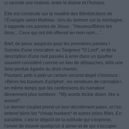
ci raconte une histoire, entre le drame et l'humour.
Elle est construite sur le modèle des Bénédictions de
l'Évangile selon Mathieu : lors du sermon sur la montagne,
il rapporte ces paroles de Jésus : "Heureux/Bénis les
doux... Ceux qui ont été offensé en mon nom... ".
Bref, de pieux auspices pour les premières paroles !
Suivies d'une invocation au Seigneur *O Lord*, et de la
description d'une nuit passée à errer dans un quartier
souvent considéré comme un lieu de débauches, telle une
âme perdue égarée du droit chemin.
Pourtant, petit à petit un certain second degré s'immisce :
+Bénis les buveurs d'amphet', les vendeurs de cannabis+,
en même temps que les confessions du narrateur
deviennent plus sombres : *My words trickle down, like a
wound*.
Le dernier couplet prend un tour décidément païen, et l'on
entend bénir les *cheap hookers* et autres jolies filles. En
parallèle, c'est le dégoût de la solitude qui s'exprime,
l'envie de trouver quelqu'un à aimer et de qui s'occuper.