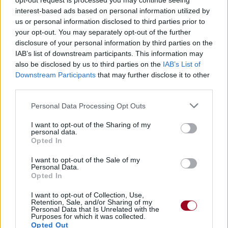
opt-out request is processed you may continue seeing
interest-based ads based on personal information utilized by
Paroles + Traduction
Téléchargement
Vidéos
⇑
us or personal information disclosed to third parties prior to
Commentaires
your opt-out. You may separately opt-out of the further
disclosure of your personal information by third parties on the
IAB’s list of downstream participants. This information may
also be disclosed by us to third parties on the
IAB’s List of
Downstream Participants
that may further disclose it to other
Pour prolonger le plaisir musical :
third parties.
Vous aimez chanter, apprenez la guitare chez
Personal Data Processing Opt Outs
Télécharger légalement les MP3 sur
Télécharger légalement les MP3 ou trouver le CD sur
I want to opt-out of the Sharing of my
personal data.
Opted In
Trouver des vinyles et des CD sur
Trouver un instrument de musique ou une partition au
I want to opt-out of the Sale of my
meilleur prix sur
Personal Data.
Opted In
I want to opt-out of Collection, Use,
Paroles + Traduction
Téléchargement
Vidéos
⇑
Retention, Sale, and/or Sharing of my
Personal Data that Is Unrelated with the
Purposes for which it was collected.
Commentaires
Opted Out