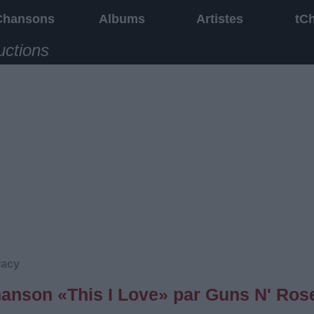
Chansons
Albums
Artistes
tC
uctions
racy
chanson «This I Love» par Guns N' Ros