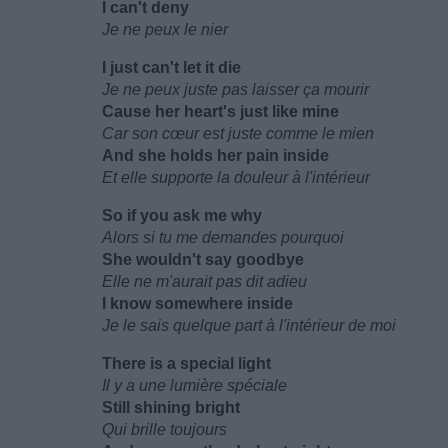
I can't deny
Je ne peux le nier
I just can't let it die
Je ne peux juste pas laisser ça mourir
Cause her heart's just like mine
Car son cœur est juste comme le mien
And she holds her pain inside
Et elle supporte la douleur à l'intérieur
So if you ask me why
Alors si tu me demandes pourquoi
She wouldn't say goodbye
Elle ne m'aurait pas dit adieu
I know somewhere inside
Je le sais quelque part à l'intérieur de moi
There is a special light
Il y a une lumière spéciale
Still shining bright
Qui brille toujours