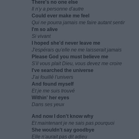
There's no one else
Il n'y a personne d'autre
Could ever make me feel
Qui ne pourra jamais me faire autant sentir
I'm so alive
Si vivant
I hoped she'd never leave me
J'espérais qu'elle ne me laisserait jamais
Please God you must believe me
S'il vous plait Dieu, vous devez me croire
I've searched the universe
J'ai fouillé l'univers
And found myself
Et je me suis trouvé
Within' her eyes
Dans ses yeux
And now I don't know why
Et maintenant je ne sais pas pourquoi
She wouldn't say goodbye
Elle n'aurait pas dit adieu