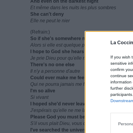
And even on the darkest night
Et même dans les nuits les plus sombres
She can't deny
Elle ne peut le nier
(Refrain:)
So if she's somewhere near me
La Coccin
Alors si elle est quelque part près de moi
I hope to God she hears me
If you wish 
Je prie Dieu pour qu'elle m'entende
sensitive in
There's no one else
confirm you
Il n'y a personne d'autre
continue se
Could ever make me feel
information 
Qui ne pourra jamais me faire autant sentir
further disc
I'm so alive
participants
Si vivant
Downstream 
I hoped she'd never leave me
J'espérais qu'elle ne me laisserait jamais
Please God you must believe me
S'il vous plait Dieu, vous devez me croire
Persona
I've searched the universe