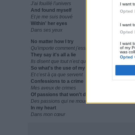
J'ai fouillé l'univers
I want t
And found myself
Opted 
Et je me suis trouvé
Within' her eyes
I want t
Dans ses yeux
Opted 
No matter how I try
I want t
of my P
Qu'importe comment j'essaye
was col
They say it's all a lie
Opted 
Ils disent que tout n'est que mensonge
So what's the use of my
Et c'est à ça que servent
Confessions to a crime
Mes aveux de crimes
Of passions that won't die
Des passions qui ne mourront pas
In my heart
Dans mon cœur