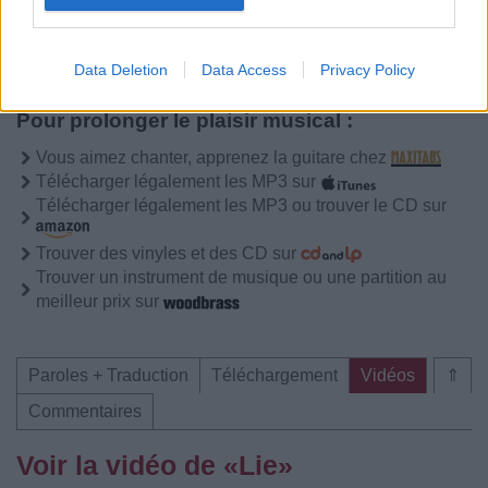
Commentaires
Data Deletion
Data Access
Privacy Policy
Pour prolonger le plaisir musical :
Vous aimez chanter, apprenez la guitare chez
Télécharger légalement les MP3 sur
Télécharger légalement les MP3 ou trouver le CD sur
Trouver des vinyles et des CD sur
Trouver un instrument de musique ou une partition au
meilleur prix sur
Paroles + Traduction
Téléchargement
Vidéos
⇑
Commentaires
Voir la vidéo de «Lie»