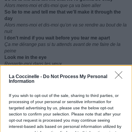
Alors mens-moi et dis-moi que ça va bien aller
So lie to me and tell me that we'll make it through the
day
Alors mens-moi et dis-moi qu'on va se rendre au bout de la
nuit
I don't mind if you wait before you tear me apart
Ça me dérange pas si tu attends avant de me faire de la
peine
Look me in the eye
Regarde-moi dans les yeux
And lie lie lie
La Coccinelle -
Do Not Process My Personal
Et mens, mens, mens
Information
If you wish to opt-out of the sale, sharing to third parties, or
processing of your personal or sensitive information for
targeted advertising by us, please use the below opt-out
section to confirm your selection. Please note that after your
opt-out request is processed you may continue seeing
interest-based ads based on personal information utilized by