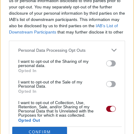
us or personal information disclosed to third parties prior to
your opt-out. You may separately opt-out of the further
disclosure of your personal information by third parties on the
IAB’s list of downstream participants. This information may
also be disclosed by us to third parties on the
IAB’s List of
Downstream Participants
that may further disclose it to other
third parties.
Personal Data Processing Opt Outs
I want to opt-out of the Sharing of my
personal data.
Publié par
Catou121
le 16 décembre
Opted In
5384
2
2
5
2008 à 0h19.
I want to opt-out of the Sale of my
Personal Data.
Chanteurs :
David Cook
Opted In
Albums :
David Cook
I want to opt-out of Collection, Use,
Retention, Sale, and/or Sharing of my
Personal Data that Is Unrelated with the
Purposes for which it was collected.
Opted Out
Paroles + Traduction
Téléchargement
Vidéos
⇑
CONFIRM