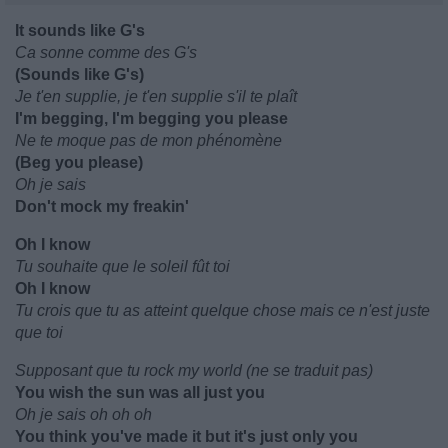
It sounds like G's
Ca sonne comme des G's
(Sounds like G's)
Je t'en supplie, je t'en supplie s'il te plaît
I'm begging, I'm begging you please
Ne te moque pas de mon phénomène
(Beg you please)
Oh je sais
Don't mock my freakin'
Oh I know
Tu souhaite que le soleil fût toi
Oh I know
Tu crois que tu as atteint quelque chose mais ce n'est juste
que toi
Supposant que tu rock my world (ne se traduit pas)
You wish the sun was all just you
Oh je sais oh oh oh
You think you've made it but it's just only you