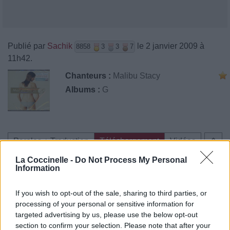
Publié par
Sachik
le 2 janvier 2009 à
8858
3
3
7
11h42.
Chanteurs :
Malibu Stacy
Albums :
G
Paroles + Traduction
Téléchargement
Vidéos
⇑
Commentaires
La Coccinelle -
Do Not Process My Personal
Information
If you wish to opt-out of the sale, sharing to third parties, or
processing of your personal or sensitive information for
Pour prolonger le plaisir musical :
targeted advertising by us, please use the below opt-out
section to confirm your selection. Please note that after your
Vous aimez chanter, apprenez la guitare chez