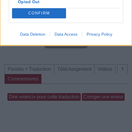
Opted Out
CONFIRM
Data Deletion
Data Access
Privacy Policy
Paroles + Traduction
Téléchargement
Vidéos
⇑
Commentaires
Dire «merci» pour cette traduction
Corriger une erreur