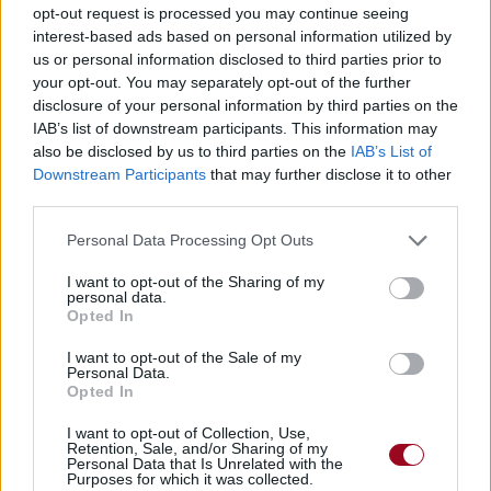
opt-out request is processed you may continue seeing
Télécharger légalement les MP3 sur
interest-based ads based on personal information utilized by
Télécharger légalement les MP3 ou trouver le CD sur
us or personal information disclosed to third parties prior to
your opt-out. You may separately opt-out of the further
Trouver des vinyles et des CD sur
disclosure of your personal information by third parties on the
Trouver un instrument de musique ou une partition au
IAB’s list of downstream participants. This information may
meilleur prix sur
also be disclosed by us to third parties on the
IAB’s List of
Downstream Participants
that may further disclose it to other
third parties.
Paroles + Traduction
Téléchargement
Vidéos
⇑
Personal Data Processing Opt Outs
Commentaires
I want to opt-out of the Sharing of my
personal data.
Voir la vidéo de «The Fever»
Opted In
I want to opt-out of the Sale of my
Personal Data.
Opted In
I want to opt-out of Collection, Use,
Retention, Sale, and/or Sharing of my
Personal Data that Is Unrelated with the
Purposes for which it was collected.