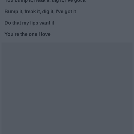
You bump it, freak it, dig it, I've got it
Bump it, freak it, dig it, I've got it
Do that my lips want it
You're the one I love