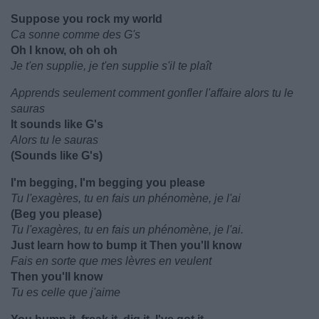
Suppose you rock my world
Ca sonne comme des G's
Oh I know, oh oh oh
Je t'en supplie, je t'en supplie s'il te plaît
Apprends seulement comment gonfler l'affaire alors tu le
sauras
It sounds like G's
Alors tu le sauras
(Sounds like G's)
I'm begging, I'm begging you please
Tu l'exagères, tu en fais un phénomène, je l'ai
(Beg you please)
Tu l'exagères, tu en fais un phénomène, je l'ai.
Just learn how to bump it Then you'll know
Fais en sorte que mes lèvres en veulent
Then you'll know
Tu es celle que j'aime