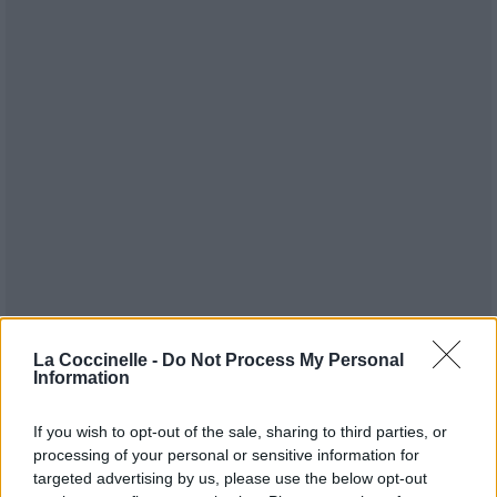
La Coccinelle -
Do Not Process My Personal
Information
If you wish to opt-out of the sale, sharing to third parties, or
Publié par
[ Unisexe ]
le 8 février 2009 à
6249
2
3
5
processing of your personal or sensitive information for
17h18.
targeted advertising by us, please use the below opt-out