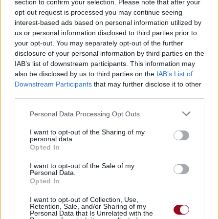
Chanteurs :
The Dresden Dolls
section to confirm your selection. Please note that after your
opt-out request is processed you may continue seeing
Albums :
Yes Virginia
interest-based ads based on personal information utilized by
us or personal information disclosed to third parties prior to
your opt-out. You may separately opt-out of the further
disclosure of your personal information by third parties on the
Paroles + Traduction
IAB’s list of downstream participants. This information may
Téléchargement
Vidéos
⇑
also be disclosed by us to third parties on the
IAB’s List of
Commentaires
Downstream Participants
that may further disclose it to other
third parties.
Personal Data Processing Opt Outs
Pour prolonger le plaisir musical :
I want to opt-out of the Sharing of my
personal data.
Opted In
Vous aimez chanter, apprenez la guitare chez
Télécharger légalement les MP3 sur
I want to opt-out of the Sale of my
Télécharger légalement les MP3 ou trouver le CD sur
Personal Data.
Opted In
Trouver des vinyles et des CD sur
I want to opt-out of Collection, Use,
Trouver un instrument de musique ou une partition au
Retention, Sale, and/or Sharing of my
meilleur prix sur
Personal Data that Is Unrelated with the