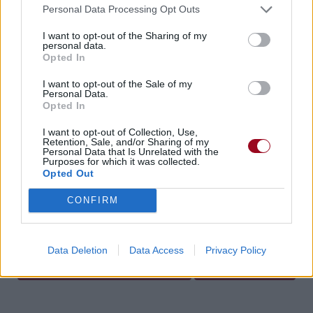
Personal Data Processing Opt Outs
I want to opt-out of the Sharing of my
personal data.
Opted In
I want to opt-out of the Sale of my
Concert/Live
Chanson sans vidéo
Personal Data.
Opted In
I want to opt-out of Collection, Use,
Retention, Sale, and/or Sharing of my
Personal Data that Is Unrelated with the
Purposes for which it was collected.
Chanson sans vidéo
Chanson sans vidéo
Opted Out
CONFIRM
Paroles + Traduction
Téléchargement
Vidéos
⇑
Commentaires
Data Deletion
Data Access
Privacy Policy
Dire «merci» pour cette traduction
Corriger une erreur