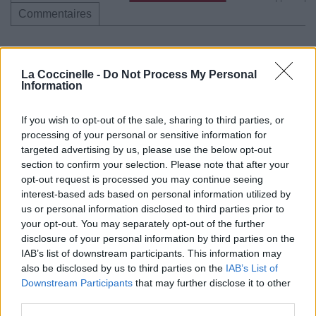
Commentaires
La Coccinelle -
Do Not Process My Personal
Information
Pour prolonger le plaisir musical :
Vous aimez chanter, apprenez la guitare chez
If you wish to opt-out of the sale, sharing to third parties, or
Télécharger légalement les MP3 sur
processing of your personal or sensitive information for
Télécharger légalement les MP3 ou trouver le CD sur
targeted advertising by us, please use the below opt-out
section to confirm your selection. Please note that after your
Trouver des vinyles et des CD sur
opt-out request is processed you may continue seeing
Trouver un instrument de musique ou une partition au
interest-based ads based on personal information utilized by
meilleur prix sur
us or personal information disclosed to third parties prior to
your opt-out. You may separately opt-out of the further
disclosure of your personal information by third parties on the
Paroles + Traduction
Téléchargement
Vidéos
⇑
IAB’s list of downstream participants. This information may
also be disclosed by us to third parties on the
IAB’s List of
Commentaires
Downstream Participants
that may further disclose it to other
third parties.
Voir la vidéo de «Help I'm Alive»