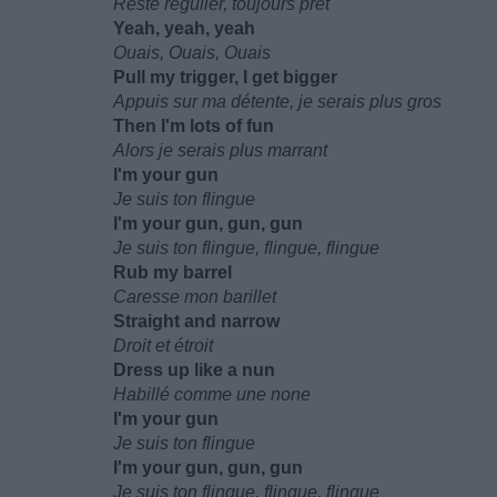
Reste régulier, toujours prêt
Yeah, yeah, yeah
Ouais, Ouais, Ouais
Pull my trigger, I get bigger
Appuis sur ma détente, je serais plus gros
Then I'm lots of fun
Alors je serais plus marrant
I'm your gun
Je suis ton flingue
I'm your gun, gun, gun
Je suis ton flingue, flingue, flingue
Rub my barrel
Caresse mon barillet
Straight and narrow
Droit et étroit
Dress up like a nun
Habillé comme une none
I'm your gun
Je suis ton flingue
I'm your gun, gun, gun
Je suis ton flingue, flingue, flingue