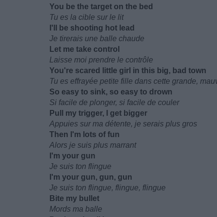
You be the target on the bed
Tu es la cible sur le lit
I'll be shooting hot lead
Je tirerais une balle chaude
Let me take control
Laisse moi prendre le contrôle
You're scared little girl in this big, bad town
Tu es effrayée petite fille dans cette grande, mauv
So easy to sink, so easy to drown
Si facile de plonger, si facile de couler
Pull my trigger, I get bigger
Appuies sur ma détente, je serais plus gros
Then I'm lots of fun
Alors je suis plus marrant
I'm your gun
Je suis ton flingue
I'm your gun, gun, gun
Je suis ton flingue, flingue, flingue
Bite my bullet
Mords ma balle