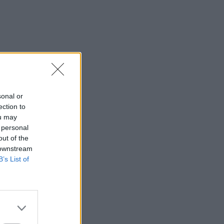
sonal or
ection to
ou may
 personal
out of the
 downstream
B’s List of