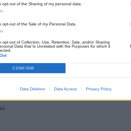
o opt-out of the Sharing of my personal data.
In
o opt-out of the Sale of my Personal Data.
In
o opt-out of Collection, Use, Retention, Sale, and/or Sharing
ersonal Data that Is Unrelated with the Purposes for which it
lected.
Out
CONFIRM
Data Deletion
Data Access
Privacy Policy
on dos
lle