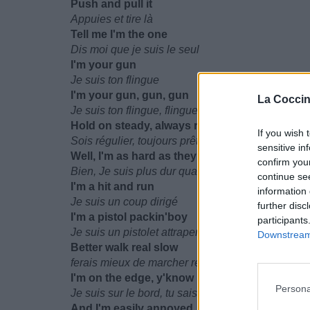
Push and pull it
Appuies et tire là
Tell me I'm the one
Dis moi que je suis le seul
I'm your gun
Je suis ton flingue
I'm your gun, gun, gun
La Coccin
Je suis ton flingue, flingue, flingue
Hold on steady, always ready, yeah
If you wish 
Sois régulier, toujours prêt, ouais
sensitive in
Well, I'm as hard as they come
confirm you
Bien, Je suis plus dur quand ils arrivent
continue se
I'm a hit and run
information 
Je suis un coup dirigé
further disc
I'm a pistol packin'boy
participants
Je suis un pistolet attraper de garçon
Downstream 
Better walk real slow
ferais mieux de marcher réellement lentement
I'm on the edge, y'know
Persona
Je suis sur le bord, tu sais
And I'm easily annoyed