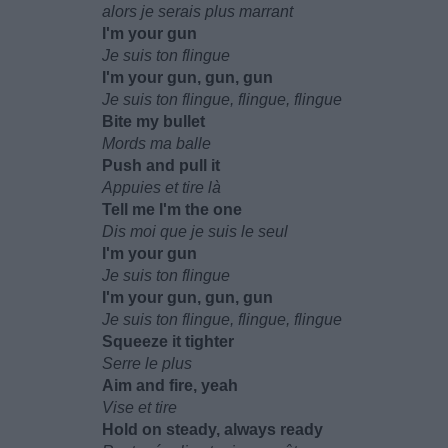
alors je serais plus marrant
I'm your gun
Je suis ton flingue
I'm your gun, gun, gun
Je suis ton flingue, flingue, flingue
Bite my bullet
Mords ma balle
Push and pull it
Appuies et tire là
Tell me I'm the one
Dis moi que je suis le seul
I'm your gun
Je suis ton flingue
I'm your gun, gun, gun
Je suis ton flingue, flingue, flingue
Squeeze it tighter
Serre le plus
Aim and fire, yeah
Vise et tire
Hold on steady, always ready