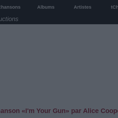
Chansons
Albums
Artistes
tC
uctions
chanson «I'm Your Gun» par Alice Coop