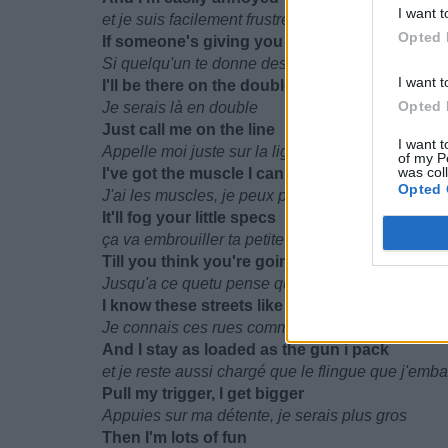
I want t
et je suis facilement frustré
Opted 
If someone's giving you trouble
Si quelqu'un te donne des ennuies
I want t
I'll be there on the double
Opted 
Je serais là en double
Just call me on the line
I want t
Appelle moi juste sur la ligne
of my P
was col
I've got the muscle I can flex
Opted 
J'ai les muscles, je peux plier
It'll fog your little specs
ça va embrouiller ta petite nature
Till you think you're going blind
Jusqu'a ce quetu pense que tu deviens aveugle
I know these streets like scars on my back
Je connais ces rues comme les cicatrices sur m
And I stay as loaded as the gun i pack
et je reste aussi chargé que le flingue que j'emba
Pull my trigger, I get bigger
Appuies sur ma détente, je serais plus gros
Then I'm lots of fun