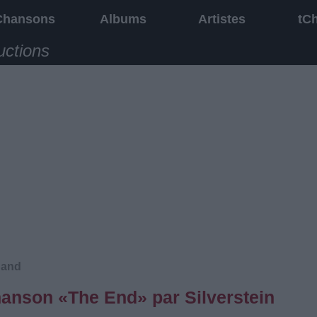
Chansons
Albums
Artistes
tC
uctions
Sand
chanson «The End» par Silverstein