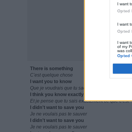
I want t
Opted 
I want t
Opted 
I want t
of my P
was col
Opted 
There is something
C'est quelque chose
I want you to know
Que je voudrais que tu saches
I think you know exactly what it is
Et je pense que tu sais exactement ce que c'est
I didn't want to save you
Je ne voulais pas te sauver
I didn't want to save you
Je ne voulais pas te sauver