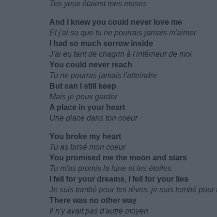
Tes yeux étaient mes muses
And I knew you could never love me
Et j'ai su que tu ne pourrais jamais m'aimer
I had so much sorrow inside
J'ai eu tant de chagrin à l'intérrieur de moi
You could never reach
Tu ne pourras jamais l'atteindre
But can I still keep
Mais je peux garder
A place in your heart
Une place dans ton coeur
You broke my heart
Tu as brisé mon coeur
You promised me the moon and stars
Tu m'as promis la lune et les étoiles
I fell for your dreams, I fell for your lies
Je suis tombé pour tes rêves, je suis tombé pou
There was no other way
Il n'y avait pas d'autre moyen