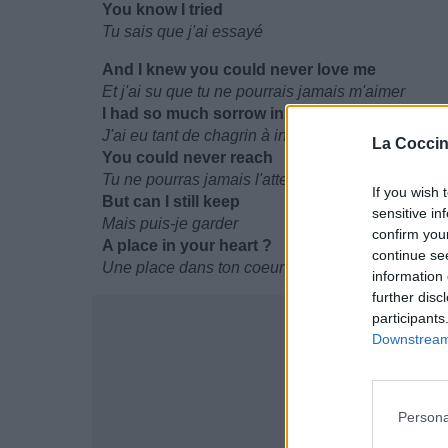
You know I tried
Tu sais que j'ai essayé
And I knew you could never love me
Et j'ai su que tu ne pourrais jamais m'aimer
I had so much sorrow inside
J'ai eu tant de chagrin à intérieur de moi
La Coccin
You could never reach
Tu ne pourras jamais l'atteindre
If you wish 
But can I still keep
sensitive in
Mais puis-je garder
confirm you
A place in your heart ?
continue se
Une place dans ton coeur ?
information 
further disc
participants
Downstream 
Persona