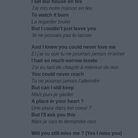
I set our house on fire
J'ai mis notre maison en feu
To watch it burn
La regarder bruler
But I couldn't just leave you
Je ne pouvais pas te laisser
And I knew you could never love me
Et j'ai su que tu ne pourrais jamais m'aimer
I had so much sorrow inside
J'ai eu tant de chagrin à intérieur de moi
You could never reach
Tu ne pourras jamais l'atteindre
But can I still keep
Mais puis-je garder
A place in your heart ?
Une place dans ton coeur ?
But I'll ask you this
Mais je vais te demander ceci
Will you still miss me ? (Yes I miss you)