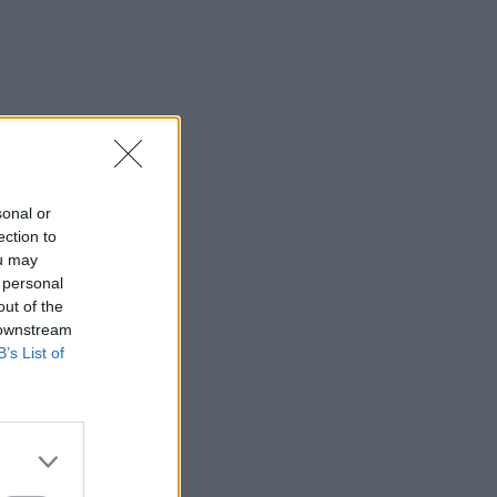
sonal or
ection to
ou may
 personal
out of the
 downstream
B’s List of