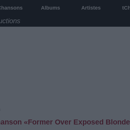
Chansons
Albums
Artistes
tC
uctions
s
 chanson «Former Over Exposed Blond