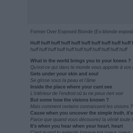
Former Over Exposed Blonde (Ex-blonde expos
Huff huff huff huff huff huff huff huff huff huff 
huff huff huff huff huff huff huff huff huff huff huff
What in the world brings you to your knees ?
Qu'est-ce qui dans le monde vous apporte à vos
Gets under your skin and soul
Se glisse sous la peau et l'âme
Inside the place where your cant see
L'intérieur de l'endroit où tu ne peux rien voir
But some how the visions known ?
Mais comment certains connaissent les visions ?
Cause when you uncover the simple truth, it's 
Parce que quand vous découvrez la vérité toute si
It's when you hear when your heart, heart
C'est quand tu entends lorsque ton coeur, coeur