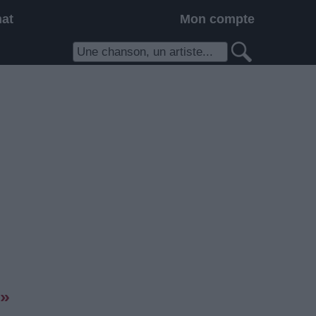
hat
Mon compte
e»