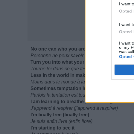
I want t
Opted 
I want t
Opted 
I want t
of my P
No one can who you are
was col
Personne ne peux savoir qui tu es
Opted 
Turn you into what your not (into what your no
Tourne toi dans ce que tes pas (dans ce que tes 
Less in the world in make believe
Moins dans le monde à faire croire
Sometimes temptation is all you got
Parfois la tentation est tout ce que t'as (tout ce qu
I am learning to breathe (I'm learning to breat
J'apprend à respirer (j'apprend à respirer)
I'm finally free (finally free)
Je suis enfin livre (enfin libre)
I'm starting to see it