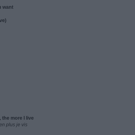
u want
ve)
 the more I live
en plus je vis