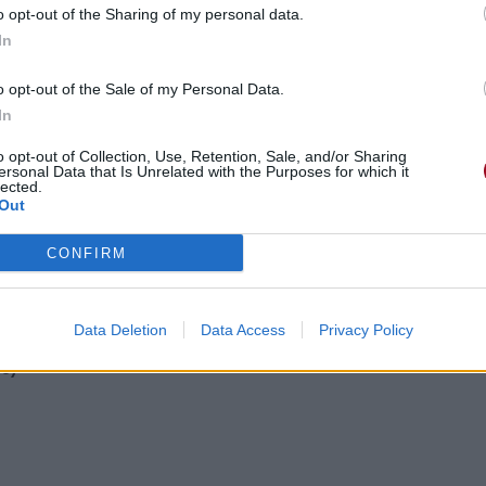
o opt-out of the Sharing of my personal data.
In
o opt-out of the Sale of my Personal Data.
In
o opt-out of Collection, Use, Retention, Sale, and/or Sharing
ersonal Data that Is Unrelated with the Purposes for which it
lected.
Out
t)
pas)
CONFIRM
Data Deletion
Data Access
Privacy Policy
e t'as)
he)