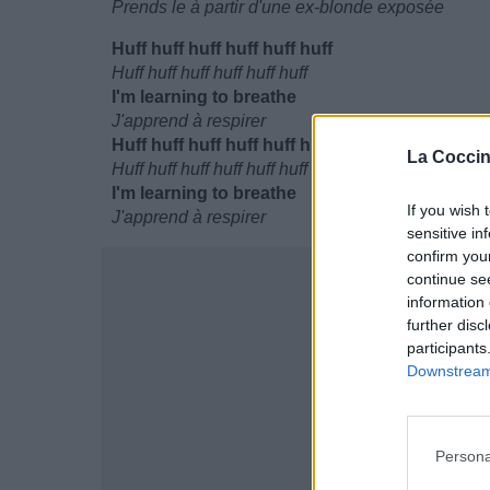
Prends le à partir d'une ex-blonde exposée
Huff huff huff huff huff huff
Huff huff huff huff huff huff
I'm learning to breathe
J'apprend à respirer
Huff huff huff huff huff huff
La Coccin
Huff huff huff huff huff huff
I'm learning to breathe
If you wish 
J'apprend à respirer
sensitive in
confirm you
continue se
information 
further disc
participants
Downstream 
Persona