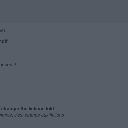
ée)
huff
 genou ?
stranger the fictions told
mple, c'est étrangé aux fictions