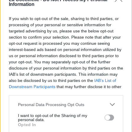
Information
If you wish to opt-out of the sale, sharing to third parties, or
processing of your personal or sensitive information for
targeted advertising by us, please use the below opt-out
section to confirm your selection. Please note that after your
opt-out request is processed you may continue seeing
interest-based ads based on personal information utilized by
us or personal information disclosed to third parties prior to
your opt-out. You may separately opt-out of the further
disclosure of your personal information by third parties on the
IAB’s list of downstream participants. This information may
Publié par
jujuana789456
le 30 mai 2010
6054
2
3
4
also be disclosed by us to third parties on the
IAB’s List of
à 17h32.
Downstream Participants
that may further disclose it to other
Chanteurs :
Every Avenue
third parties.
Albums :
Picture Perfect
Personal Data Processing Opt Outs
I want to opt-out of the Sharing of my
personal data.
Opted In
Paroles + Traduction
Téléchargement
Vidéos
⇑