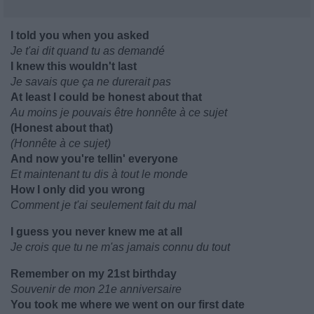
I told you when you asked
Je t'ai dit quand tu as demandé
I knew this wouldn't last
Je savais que ça ne durerait pas
At least I could be honest about that
Au moins je pouvais être honnête à ce sujet
(Honest about that)
(Honnête à ce sujet)
And now you're tellin' everyone
Et maintenant tu dis à tout le monde
How I only did you wrong
Comment je t'ai seulement fait du mal
I guess you never knew me at all
Je crois que tu ne m'as jamais connu du tout
Remember on my 21st birthday
Souvenir de mon 21e anniversaire
You took me where we went on our first date