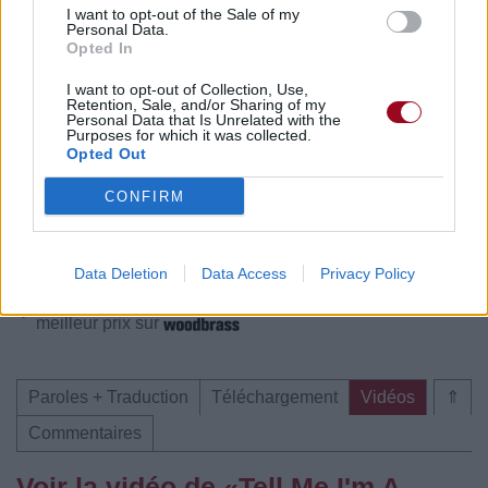
I want to opt-out of the Sale of my
Commentaires
Personal Data.
Opted In
I want to opt-out of Collection, Use,
Retention, Sale, and/or Sharing of my
Personal Data that Is Unrelated with the
Purposes for which it was collected.
Pour prolonger le plaisir musical :
Opted Out
Vous aimez chanter, apprenez la guitare chez
CONFIRM
Télécharger légalement les MP3 sur
Télécharger légalement les MP3 ou trouver le CD sur
Data Deletion
Data Access
Privacy Policy
Trouver des vinyles et des CD sur
Trouver un instrument de musique ou une partition au
meilleur prix sur
Paroles + Traduction
Téléchargement
Vidéos
⇑
Commentaires
Voir la vidéo de «Tell Me I'm A