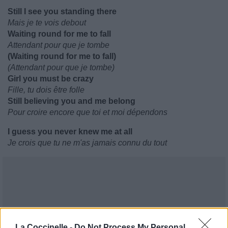
Still I see you standing there
Mais je te vois debout
Waiting round for me to fall
Attendant pour que je tombe
(Waiting round for me to fall)
(Attendant pour que je tombe)
Girl you must be crazy
Fille, tu dois être folle
Still believing you and me belong
Pour croire encore que toi et moi dépendons
I guess you never knew me at all
Je crois que tu ne m'as jamais connu du tout
La Coccinelle -
Do Not Process My Personal