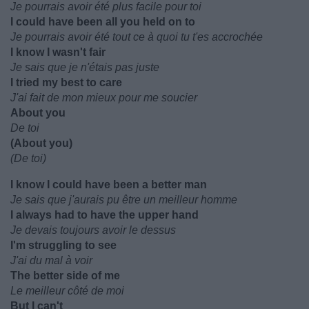
Je pourrais avoir été plus facile pour toi
I could have been all you held on to
Je pourrais avoir été tout ce à quoi tu t'es accrochée
I know I wasn't fair
Je sais que je n'étais pas juste
I tried my best to care
J'ai fait de mon mieux pour me soucier
About you
De toi
(About you)
(De toi)
I know I could have been a better man
Je sais que j'aurais pu être un meilleur homme
I always had to have the upper hand
Je devais toujours avoir le dessus
I'm struggling to see
J'ai du mal à voir
The better side of me
Le meilleur côté de moi
But I can't