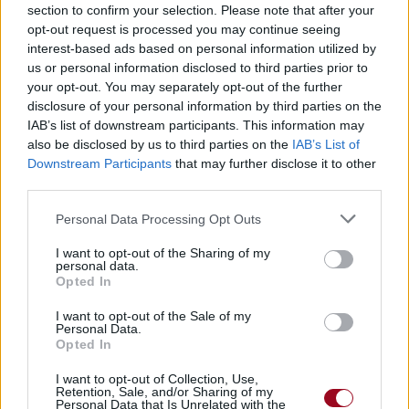
section to confirm your selection. Please note that after your
opt-out request is processed you may continue seeing
interest-based ads based on personal information utilized by
us or personal information disclosed to third parties prior to
your opt-out. You may separately opt-out of the further
disclosure of your personal information by third parties on the
IAB’s list of downstream participants. This information may
also be disclosed by us to third parties on the
IAB’s List of
Downstream Participants
that may further disclose it to other
third parties.
Personal Data Processing Opt Outs
Publié par
Pikaia
le 31 mai 2010 à 5h48.
11564
3
3
6
I want to opt-out of the Sharing of my
personal data.
Chanteurs :
The Rocket Summer
Opted In
Albums :
Of Men And Angels
I want to opt-out of the Sale of my
Personal Data.
Opted In
I want to opt-out of Collection, Use,
Paroles + Traduction
Téléchargement
Vidéos
⇑
Retention, Sale, and/or Sharing of my
Personal Data that Is Unrelated with the