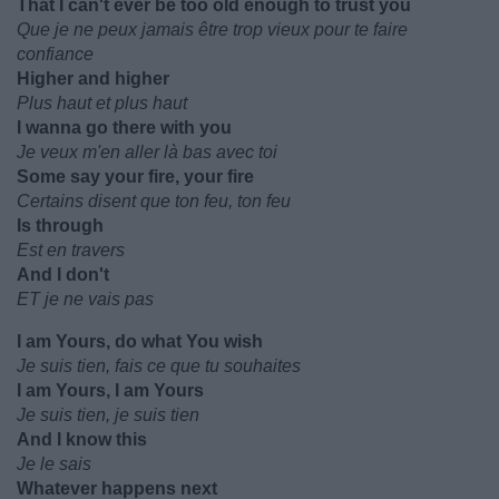
That I can't ever be too old enough to trust you
Que je ne peux jamais être trop vieux pour te faire
confiance
Higher and higher
Plus haut et plus haut
I wanna go there with you
Je veux m'en aller là bas avec toi
Some say your fire, your fire
Certains disent que ton feu, ton feu
Is through
Est en travers
And I don't
ET je ne vais pas
I am Yours, do what You wish
Je suis tien, fais ce que tu souhaites
I am Yours, I am Yours
Je suis tien, je suis tien
And I know this
Je le sais
Whatever happens next