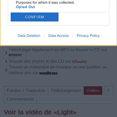
Commentaires
Purposes for which it was collected.
Opted Out
CONFIRM
Pour prolonger le plaisir musical :
Data Deletion
Data Access
Privacy Policy
Vous aimez chanter, apprenez la guitare chez
Télécharger légalement les MP3 sur
Télécharger légalement les MP3 ou trouver le CD sur
Trouver des vinyles et des CD sur
Trouver un instrument de musique ou une partition au
meilleur prix sur
Paroles + Traduction
Téléchargement
Vidéos
⇑
Commentaires
Voir la vidéo de «Light»