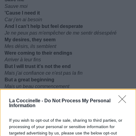
Sauve moi
'Cause I need it
Car j'en ai besoin
And I can't help but feel desperate
Je ne peux pas m'empêcher de me sentir désespéré
My desires, they seem
Mes désirs, ils semblent
Were coming to their endings
Arriver à leur fins
But I will trust it's not the end
Mais j'ai confiance ce n'est pas la fin
But a great beginning
Mais un beau commencement
La Coccinelle -
Do Not Process My Personal
Information
If you wish to opt-out of the sale, sharing to third parties, or
processing of your personal or sensitive information for
targeted advertising by us, please use the below opt-out