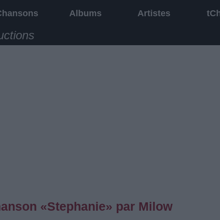
Chansons
Albums
Artistes
tC
uctions
chanson «Stephanie» par Milow