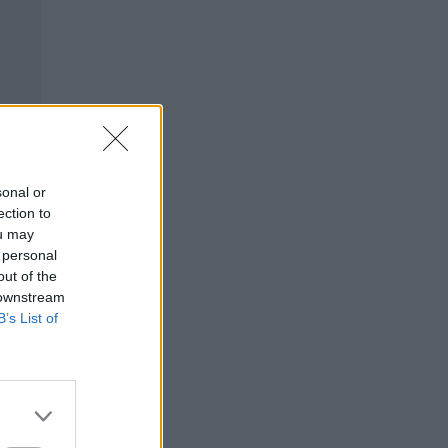
sonal or
ection to
ou may
 personal
out of the
 downstream
B’s List of