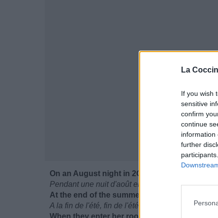
La Coccin
If you wish 
sensitive in
confirm you
continue se
information 
further disc
participants
Downstream 
On an August night in 2OO4
Pendant une nuit d'août en 2004
At the end of the summer, end of the summer
Persona
A la fin de l'été, fin de l'été
When they enter her room