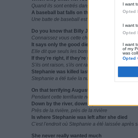
I want t
Quand ils sont entrés dans sa chambre
Opted 
A baseball bat falls on the floor
Une batte de baseball est tombée sur le sol
I want t
Do you know that Billy Joel song
Opted 
Connaissez vous cette chanson de Billy Joel (1)
It says only the good die young
I want t
of my P
Elle dit que seuls les bons meurent jeunes (2)
was col
If they're right, if they're right
Opted 
S'ils ont raison, s'ils ont raison
Stephanie was killed last night
Stephanie a été tuée la nuit dernière
On that terrifying August night
Pendant cette terrifiante nuit d'août
Down by the river, down by the rever
Près de la rivière, près de la rivière
Is where Stephanie was left after she died
C'est l'endroit où Stephanie a été laissée après 
She never really wanted much