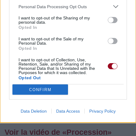
Commentaires
Personal Data Processing Opt Outs
I want to opt-out of the Sharing of my
personal data.
Opted In
Pour prolonger le plaisir musical :
I want to opt-out of the Sale of my
Personal Data.
Vous aimez chanter, apprenez la guitare chez
Opted In
Télécharger légalement les MP3 sur
Télécharger légalement les MP3 ou trouver le CD sur
I want to opt-out of Collection, Use,
Retention, Sale, and/or Sharing of my
Personal Data that Is Unrelated with the
Purposes for which it was collected.
Trouver des vinyles et des CD sur
Opted Out
Trouver un instrument de musique ou une partition au
meilleur prix sur
CONFIRM
Paroles + Traduction
Téléchargement
Vidéos
⇑
Data Deletion
Data Access
Privacy Policy
Commentaires
Voir la vidéo de «Procession»