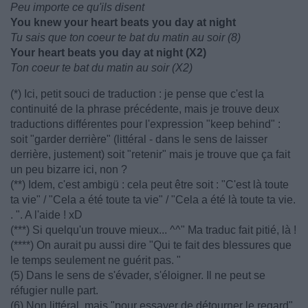
Peu importe ce qu'ils disent
You knew your heart beats you day at night
Tu sais que ton coeur te bat du matin au soir (8)
Your heart beats you day at night (X2)
Ton coeur te bat du matin au soir (X2)
(*) Ici, petit souci de traduction : je pense que c'est la
continuité de la phrase précédente, mais je trouve deux
traductions différentes pour l'expression "keep behind" :
soit "garder derrière" (littéral - dans le sens de laisser
derrière, justement) soit "retenir" mais je trouve que ça fait
un peu bizarre ici, non ?
(**) Idem, c'est ambigü : cela peut être soit : "C'est là toute
ta vie" / "Cela a été toute ta vie" / "Cela a été là toute ta vie.
. ". A l'aide ! xD
(***) Si quelqu'un trouve mieux... ^^" Ma traduc fait pitié, là !
(****) On aurait pu aussi dire "Qui te fait des blessures que
le temps seulement ne guérit pas. "
(5) Dans le sens de s'évader, s'éloigner. Il ne peut se
réfugier nulle part.
(6) Non littéral, mais "pour essayer de détourner le regard",