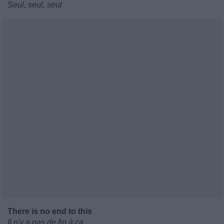
Seul, seul, seul
There is no end to this
Il n'y a pas de fin à ça