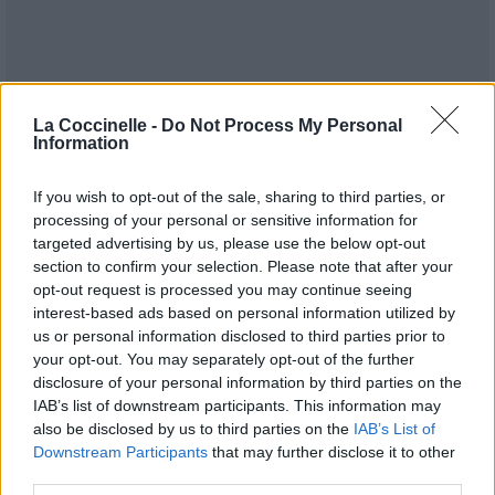
La Coccinelle -
Do Not Process My Personal
Information
If you wish to opt-out of the sale, sharing to third parties, or
processing of your personal or sensitive information for
targeted advertising by us, please use the below opt-out
section to confirm your selection. Please note that after your
Publié par
TopCharts
le 17 août 2010 à
178692
4
4
6
opt-out request is processed you may continue seeing
14h37.
interest-based ads based on personal information utilized by
us or personal information disclosed to third parties prior to
Chanteurs :
New Order
your opt-out. You may separately opt-out of the further
Albums :
Substance 1987 [Compilation]
disclosure of your personal information by third parties on the
IAB’s list of downstream participants. This information may
also be disclosed by us to third parties on the
IAB’s List of
Downstream Participants
that may further disclose it to other
Paroles + Traduction
Téléchargement
Vidéos
⇑
third parties.