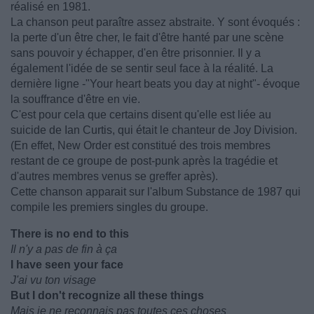
réalisé en 1981.
La chanson peut paraître assez abstraite. Y sont évoqués :
la perte d'un être cher, le fait d'être hanté par une scène
sans pouvoir y échapper, d'en être prisonnier. Il y a
également l'idée de se sentir seul face à la réalité. La
dernière ligne -"Your heart beats you day at night"- évoque
la souffrance d'être en vie.
C'est pour cela que certains disent qu'elle est liée au
suicide de Ian Curtis, qui était le chanteur de Joy Division.
(En effet, New Order est constitué des trois membres
restant de ce groupe de post-punk après la tragédie et
d'autres membres venus se greffer après).
Cette chanson apparait sur l'album Substance de 1987 qui
compile les premiers singles du groupe.
There is no end to this
Il n'y a pas de fin à ça
I have seen your face
J'ai vu ton visage
But I don't recognize all these things
Mais je ne reconnais pas toutes ces choses