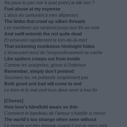
Ne peux-tu pas voir à quel point j'ai été loin ?
Fuel abuse at my expense
L'abus du carburant à mes dépenses
The limbs that crawl up silken threads
Les membres qui rampent jusqu'aux fils en soie
And swift entomb the not quite dead
Et ensevelir rapidement le loin-de-là-mort
That sickening numbness hindsight hides
L'écoeurant recul de l'engourdissement se cache
Like spiders creeps out from inside
Comme les araignées, glisse à l'intérieur
Remember, simply don't pretend
Souviens-toi, ne prétends simplement pas
Both good and bad will come to end
Le bien et le mal vont tous deux venir à leur fin
[Chorus]
How love's blindfold wears so thin
Comment le bandeau de l'amour s'habille si mince
The world's too strange when seen without
Le monde est très étrange quand il est vu sans cela