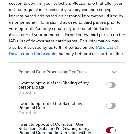
section to confirm your selection. Please note that after your
Albums :
Once Only Imagined
opt-out request is processed you may continue seeing
interest-based ads based on personal information utilized by
us or personal information disclosed to third parties prior to
your opt-out. You may separately opt-out of the further
Paroles + Traduction
disclosure of your personal information by third parties on the
Téléchargement
Vidéos
⇑
IAB’s list of downstream participants. This information may
Commentaires
also be disclosed by us to third parties on the
IAB’s List of
Downstream Participants
that may further disclose it to other
third parties.
Personal Data Processing Opt Outs
Pour prolonger le plaisir musical :
I want to opt-out of the Sharing of my
Vous aimez chanter, apprenez la guitare chez
personal data.
Opted In
Télécharger légalement les MP3 sur
Télécharger légalement les MP3 ou trouver le CD sur
I want to opt-out of the Sale of my
Personal Data.
Trouver des vinyles et des CD sur
Opted In
Trouver un instrument de musique ou une partition au
I want to opt-out of Collection, Use,
meilleur prix sur
Retention, Sale, and/or Sharing of my
Personal Data that Is Unrelated with the