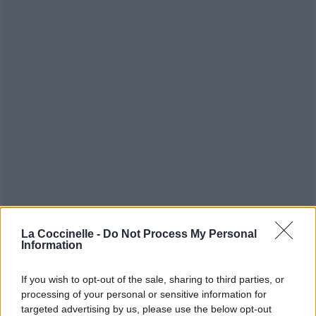
La Coccinelle -
Do Not Process My Personal
Information
Publié par
Cyniick_Colheart
le 12
9396
3
3
6
If you wish to opt-out of the sale, sharing to third parties, or
novembre 2010 à 18h26.
processing of your personal or sensitive information for
Chanteurs :
The Agonist
targeted advertising by us, please use the below opt-out