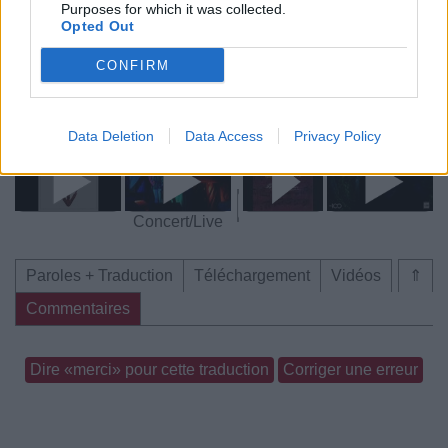
Purposes for which it was collected.
Opted Out
Paroles + Traduction
Téléchargement
Vidéos
⇑
CONFIRM
Commentaires
Voir la vidéo de «Memento Mori»
Data Deletion
Data Access
Privacy Policy
Concert/Live
Paroles + Traduction
Téléchargement
Vidéos
⇑
Commentaires
Dire «merci» pour cette traduction
Corriger une erreur