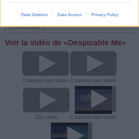
Data Deletion
Data Access
Privacy Policy
Paroles + Traduction
Téléchargement
Vidéos
⇑
Commentaires
Voir la vidéo de «Despicable Me»
Chanson sans vidéo
Chanson sans vidéo
Clip vidéo
Chanson sans vidéo