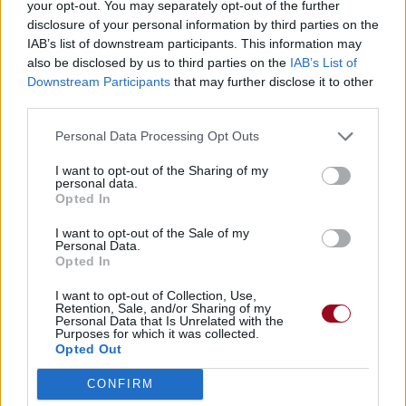
Chanteurs :
Pharrell Williams
your opt-out. You may separately opt-out of the further
disclosure of your personal information by third parties on the
Albums :
Moi, Moche Et Méchant (Vo
IAB’s list of downstream participants. This information may
Despicable Me) [BO]
also be disclosed by us to third parties on the
IAB’s List of
Downstream Participants
that may further disclose it to other
third parties.
Paroles + Traduction
Téléchargement
Vidéos
⇑
Personal Data Processing Opt Outs
Commentaires
I want to opt-out of the Sharing of my
personal data.
Opted In
I want to opt-out of the Sale of my
Pour prolonger le plaisir musical :
Personal Data.
Opted In
Vous aimez chanter, apprenez la guitare chez
Télécharger légalement les MP3 sur
I want to opt-out of Collection, Use,
Retention, Sale, and/or Sharing of my
Télécharger légalement les MP3 ou trouver le CD sur
Personal Data that Is Unrelated with the
Purposes for which it was collected.
Opted Out
Trouver des vinyles et des CD sur
Trouver un instrument de musique ou une partition au
CONFIRM
meilleur prix sur