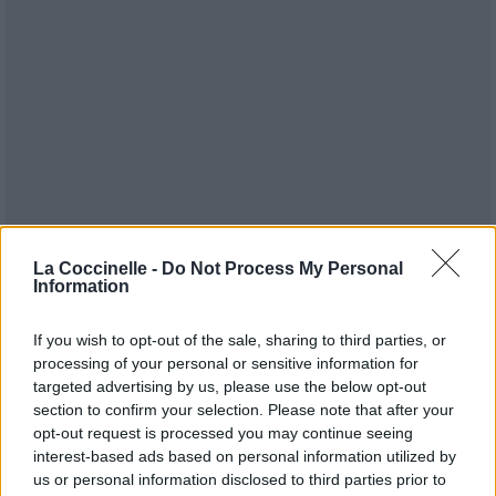
La Coccinelle -
Do Not Process My Personal
Information
If you wish to opt-out of the sale, sharing to third parties, or
processing of your personal or sensitive information for
targeted advertising by us, please use the below opt-out
section to confirm your selection. Please note that after your
opt-out request is processed you may continue seeing
Publié par
Oona
le 3 décembre 2010 à
5367
2
2
5
interest-based ads based on personal information utilized by
21h06.
us or personal information disclosed to third parties prior to