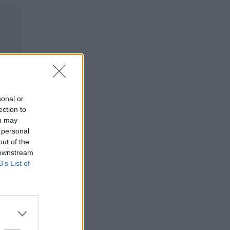
sonal or
ection to
ou may
 personal
out of the
 downstream
B’s List of