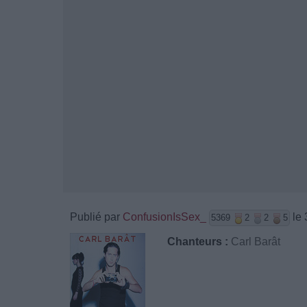
Publié par
ConfusionIsSex_
le 
5369
2
2
5
Chanteurs :
Carl Barât