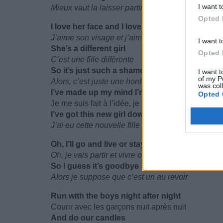
I want t
Mieux vaut la laisser partir
Opted 
I love her face and I love her name
J’aime son visage et j’aime son nom
I want t
She’s a different girl
Opted 
C’est une fille différente
So it’s just such a shame
I want t
of my P
Alors, c’est juste une honte
was col
I’ve made up my mind I’m slippin’ away
Opted 
Je me suis fait à l’idée, je pars discrètement
I’ve got this new girl down in Harringay
J’ai eu cette nouvelle fille en bas de Harringay
Oh, I’ll go and live or stay and die
Oh, je vais partir et vivre ou rester et mourir
So I guess it’s goodbye
Alors je suppose que c’est un au revoir
Run with the boys night after night
Courir avec les garçons nuit après nuit
And do our candles