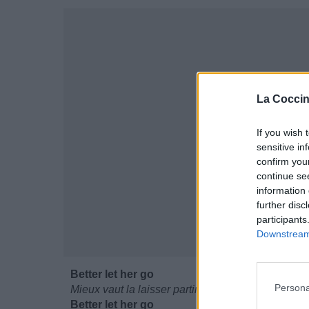
La Coccin
If you wish 
sensitive in
confirm you
continue se
information 
further disc
participants
Downstream 
Better let her go
Persona
Mieux vaut la laisser partir
Better let her go