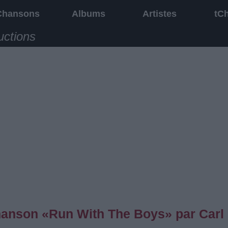
Chansons
Albums
Artistes
tC
uctions
chanson «Run With The Boys» par Carl