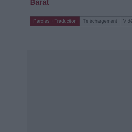
Barât
Paroles + Traduction
Téléchargement
Vid