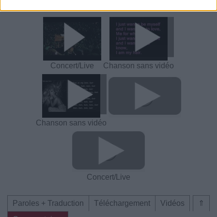
Voir la vidéo de «Hair»
Concert/Live
Chanson sans vidéo
Chanson sans vidéo
Concert/Live
Paroles + Traduction
Téléchargement
Vidéos
⇑