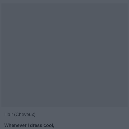
Hair (Cheveux)
Whenever I dress cool,