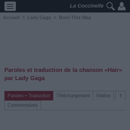
La Coccinelle
Accueil
>
Lady Gaga
>
Born This Way
Paroles et traduction de la chanson «Hair»
par Lady Gaga
Paroles + Traduction
Téléchargement
Vidéos
⇑
Commentaires