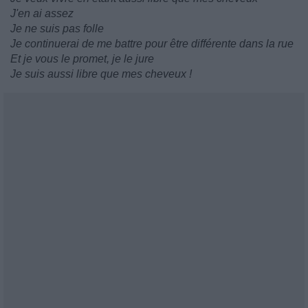
J'en ai assez
Je ne suis pas folle
Je continuerai de me battre pour être différente dans la rue
Et je vous le promet, je le jure
Je suis aussi libre que mes cheveux !