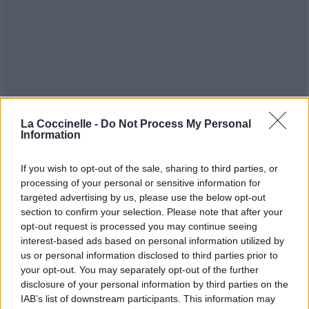
La Coccinelle -
Do Not Process My Personal
Information
If you wish to opt-out of the sale, sharing to third parties, or
Publié par
Frayja
le 5 janvier 2012 à
processing of your personal or sensitive information for
26549
5
5
7
targeted advertising by us, please use the below opt-out
9h53.
section to confirm your selection. Please note that after your
Chanteurs :
Lady Gaga
opt-out request is processed you may continue seeing
Albums :
Born This Way
interest-based ads based on personal information utilized by
us or personal information disclosed to third parties prior to
your opt-out. You may separately opt-out of the further
disclosure of your personal information by third parties on the
IAB’s list of downstream participants. This information may