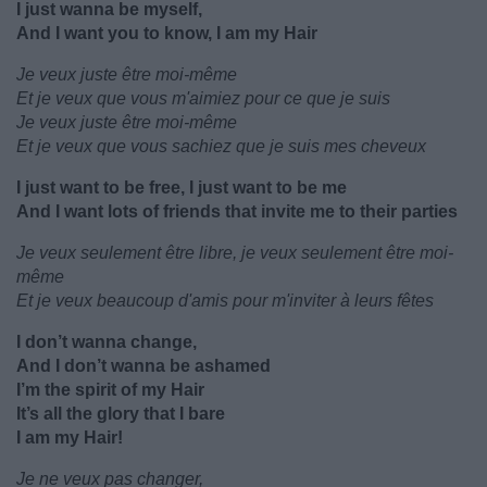
I just wanna be myself,
And I want you to know, I am my Hair
Je veux juste être moi-même
Et je veux que vous m'aimiez pour ce que je suis
Je veux juste être moi-même
Et je veux que vous sachiez que je suis mes cheveux
I just want to be free, I just want to be me
And I want lots of friends that invite me to their parties
Je veux seulement être libre, je veux seulement être moi-
même
Et je veux beaucoup d'amis pour m'inviter à leurs fêtes
I don’t wanna change,
And I don’t wanna be ashamed
I’m the spirit of my Hair
It’s all the glory that I bare
I am my Hair!
Je ne veux pas changer,