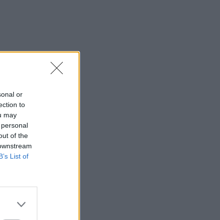
sonal or
ection to
ou may
 personal
out of the
 downstream
B’s List of