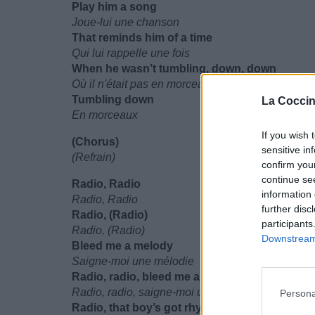
Play him a song
Joue-lui une chanson
That reminds him of a time
Qui lui rappelle une fois
When he wasn’t tumbling, down, down
Où il n'était pas en morceaux
Tumbling down
La Coccin
En morceaux
If you wish 
(Chorus)
sensitive in
(Refrain)
confirm you
continue se
Radio, Radio
information 
Radio, Radio
further disc
Radio, (Radio)
participants
Radio, (Radio)
Downstream 
Bleed me a melody
Saigne-moi une mélodie
Radio, radio, bleed me a melody
Radio, radio, saigne-moi une mélodie
Persona
Radio, that boy’s got rhythm