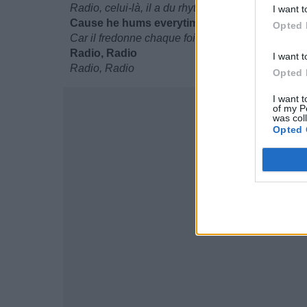
Radio, celui-là, il a du rhythme
I want t
Cause he hums everytime he’s blue
Opted 
Car il fredonne chaque fois qu'il est triste
Radio, Radio
I want t
Radio, Radio
Opted 
I want t
of my P
was col
Opted 