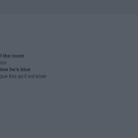
of the room
ièce
ime he’s blue
e fois qu'il est triste