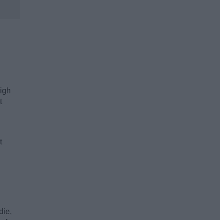
high
t
t
die,