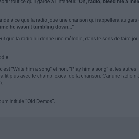
ir tout ce qu'il garde à l'intérieur.
"Oh, radio, bleed me a me
ande à ce que la radio joue une chanson qui rappellera au gars
 time he wasn’t tumbling down..."
eut que la radio lui donne une mélodie, dans le sens de faire jou
odie
c'est "Write him a song" et non, "Play him a song" et les autres
r ça fit plus avec le champ lexical de la chanson. Car une radio n'é
n.
lbum intitulé "Old Demos".