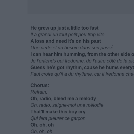
He grew up just a little too fast
Il a grandi un tout petit peu trop vite
A loss and need it’s on his past
Une perte et un besoin dans son passé
I can hear him humming, from the other side 
Je l'entends qui fredonne, de l'autre côté de la p
Guess he’s got rhythm, cause he hums everyt
Faut croire qu'il a du rhythme, car il fredonne chaqu
Chorus:
Refrain:
Oh, radio, bleed me a melody
Oh, radio, saigne-moi une mélodie
That’ll make this boy cry
Qui fera pleurer ce garçon
Oh, oh, oh
Oh, oh, oh