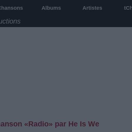
Chansons
Albums
Artistes
tC
uctions
chanson «Radio» par He Is We