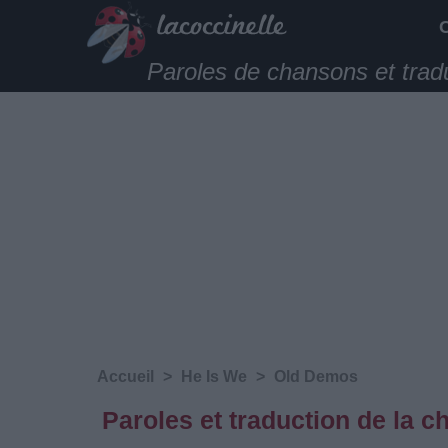
Paroles de chansons et trad
Accueil
>
He Is We
>
Old Demos
Paroles et traduction de la 