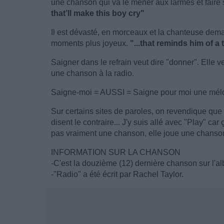
une chanson qui va le mener aux larmes et faire sort
that’ll make this boy cry"
Il est dévasté, en morceaux et la chanteuse dem
moments plus joyeux.
"...that reminds him of a
Saigner dans le refrain veut dire "donner". Elle v
une chanson à la radio.
Saigne-moi = AUSSI = Saigne pour moi une mél
Sur certains sites de paroles, on revendique que 
disent le contraire... J'y suis allé avec "Play" ca
pas vraiment une chanson, elle joue une chanso
INFORMATION SUR LA CHANSON
-C'est la douzième (12) dernière chanson sur l'a
-"Radio" a été écrit par Rachel Taylor.