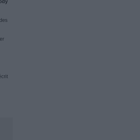
lody
 des
er
crit