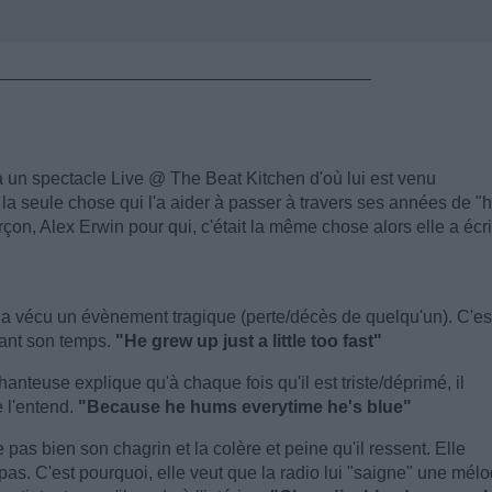
______________________________________
à un spectacle Live @ The Beat Kitchen d'où lui est venu
 la seule chose qui l'a aider à passer à travers ses années de "
arçon, Alex Erwin pour qui, c'était la même chose alors elle a écri
 a vécu un évènement tragique (perte/décès de quelqu'un). C'es
avant son temps.
"He grew up just a little too fast"
hanteuse explique qu'à chaque fois qu'il est triste/déprimé, il
e l'entend.
"Because he hums everytime he's blue"
pas bien son chagrin et la colère et peine qu'il ressent. Elle
 pas. C'est pourquoi, elle veut que la radio lui "saigne" une mélo