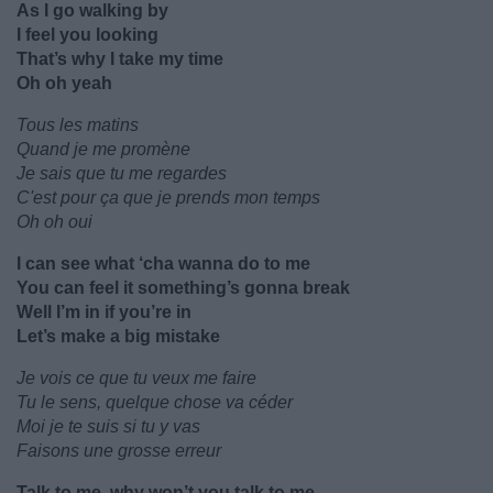
As I go walking by
I feel you looking
That’s why I take my time
Oh oh yeah
Tous les matins
Quand je me promène
Je sais que tu me regardes
C'est pour ça que je prends mon temps
Oh oh oui
I can see what ‘cha wanna do to me
You can feel it something’s gonna break
Well I’m in if you’re in
Let’s make a big mistake
Je vois ce que tu veux me faire
Tu le sens, quelque chose va céder
Moi je te suis si tu y vas
Faisons une grosse erreur
Talk to me, why won’t you talk to me