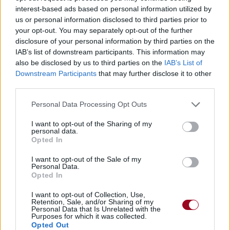
interest-based ads based on personal information utilized by
Publié par
Frayja
le 22 août 2012 à
26549
5
5
7
us or personal information disclosed to third parties prior to
11h35.
your opt-out. You may separately opt-out of the further
Chanteurs :
Carly Rae Jepsen
disclosure of your personal information by third parties on the
IAB’s list of downstream participants. This information may
Albums :
Curiosity
also be disclosed by us to third parties on the
IAB’s List of
Downstream Participants
that may further disclose it to other
third parties.
Paroles + Traduction
Téléchargement
Vidéos
⇑
Personal Data Processing Opt Outs
Commentaires
I want to opt-out of the Sharing of my
personal data.
Opted In
I want to opt-out of the Sale of my
Personal Data.
Pour prolonger le plaisir musical :
Opted In
Vous aimez chanter, apprenez la guitare chez
I want to opt-out of Collection, Use,
Télécharger légalement les MP3 sur
Retention, Sale, and/or Sharing of my
Personal Data that Is Unrelated with the
Télécharger légalement les MP3 ou trouver le CD sur
Purposes for which it was collected.
Opted Out