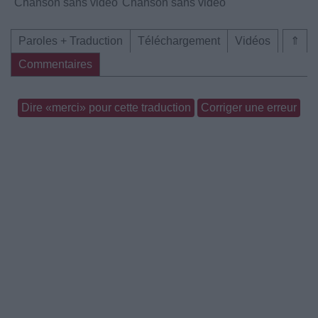
Chanson sans vidéo
Chanson sans vidéo
Paroles + Traduction
Téléchargement
Vidéos
⇑
Commentaires
Dire «merci» pour cette traduction
Corriger une erreur